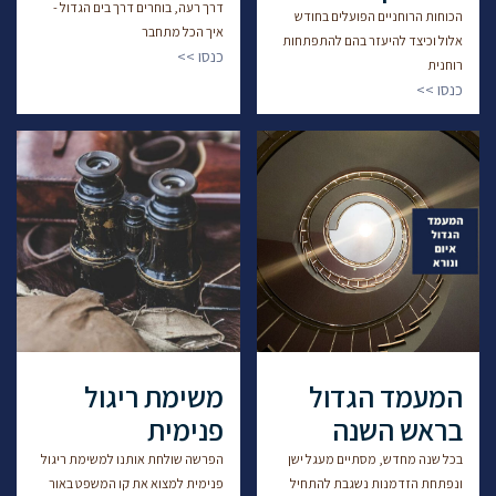
דרך רעה, בוחרים דרך בים הגדול -
הכוחות הרוחניים הפועלים בחודש
איך הכל מתחבר
אלול וכיצד להיעזר בהם להתפתחות
כנסו >>
רוחנית
כנסו >>
המעמד הגדול
משימת ריגול
בראש השנה
פנימית
בכל שנה מחדש, מסתיים מעגל ישן
הפרשה שולחת אותנו למשימת ריגול
ונפתחת הזדמנות נשגבת להתחיל
פנימית למצוא את קו המשפט באור