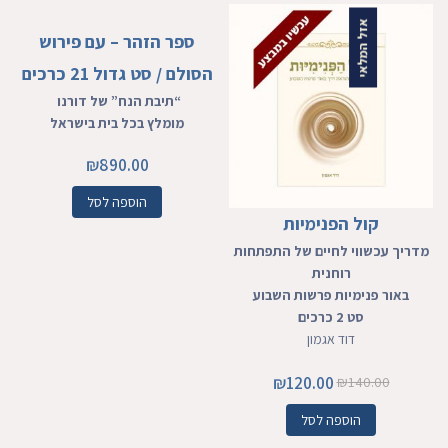
אזל המלאי
ספר הזהר – עם פירוש
הסולם / סט גדול 21 כרכים
“תיבת הנח” של דורנו
מומלץ בכל בית בישראל
₪
890.00
הוספה לסל
קול הפנימיות
מדריך עכשווי לחיים של התפתחות
רוחנית
באור פנימיות פרשות השבוע
סט 2 כרכים
דוד אגמון
₪
120.00
₪
140.00
הוספה לסל