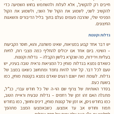
חייבים רק להקשיב’, אלא לעלות ולהשתמש בחוש השמיעה כדי
להקשיב לשני, לשמוע את הקול של השני, ולשמוע את הקול
הפנימי שלי, שהרבה פעמים נעלם בתוך בליל הדיבורים והשאגות
החיצונים.
גדלות וקטנות
יש דבר אחד קבוע במציאות, שאינו משתנה, והוא, חוסר הקביעות
– השינוי. ביום אחד אנו יכולים להחליף כמה מצבי רוח, לחיות
בעליות וירידות, מה שנקרא בלשון הקבלה – גדלות וקטנות.
כשאדם נמצא בגדלות מוחין כל המציאות נראית טובה בעיניו, יש
טעם לכל דבר. קל יותר להיות נחמד ומתחשב כשאנו במצב של
גדלות. לעומת זאת ישנם רגעים שאדם נמצא בקטנות מוחין, כמו
בשעת כעס.
בסדר האותיות של צרוף שם הוי-ה של כל חודש עברי, כנ”ל,
מתגלה האם זהו זמן של רחמים – גדלות טבעית וראיית הטוב,
כמו בחודש ניסן, או זמן של קטנות מוחין, דינים וחושך, כמו בחודש
תמוז וחודש אב עד אמצעו. כשבאמצעו המצב מתהפך