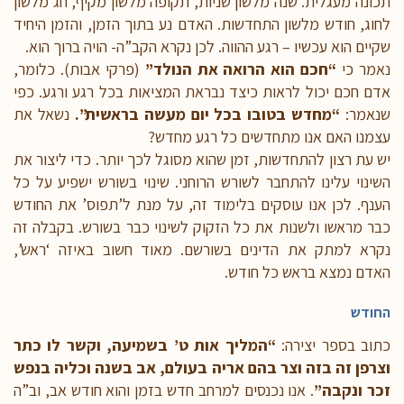
תכונה מעגלית. שנה מלשון שניות, תקופה מלשון מקיף, חג מלשון
לחוג, חודש מלשון התחדשות. האדם נע בתוך הזמן, והזמן היחיד
שקיים הוא עכשיו – רגע ההווה. לכן נקרא הקב”ה- הויה ברוך הוא.
נאמר כי
“חכם הוא הרואה את הנולד”
(פרקי אבות). כלומר,
אדם חכם יכול לראות כיצד נבראת המציאות בכל רגע ורגע. כפי
שנאמר:
“מחדש בטובו בכל יום מעשה בראשית”.
נשאל את
עצמנו האם אנו מתחדשים כל רגע מחדש?
יש עת רצון להתחדשות, זמן שהוא מסוגל לכך יותר. כדי ליצור את
השינוי עלינו להתחבר לשורש הרוחני. שינוי בשורש ישפיע על כל
הענף. לכן אנו עוסקים בלימוד זה, על מנת ל’תפוס’ את החודש
כבר מראשו ולשנות את כל הזקוק לשינוי כבר בשורש. בקבלה זה
נקרא למתק את הדינים בשורשם. מאוד חשוב באיזה ‘ראש’,
האדם נמצא בראש כל חודש.
החודש
כתוב בספר יצירה:
“המליך אות ט’ בשמיעה, וקשר לו כתר
וצרפן זה בזה וצר בהם אריה בעולם, אב בשנה וכליה בנפש
זכר ונקבה”
. אנו נכנסים למרחב חדש בזמן והוא חודש אב, וב”ה