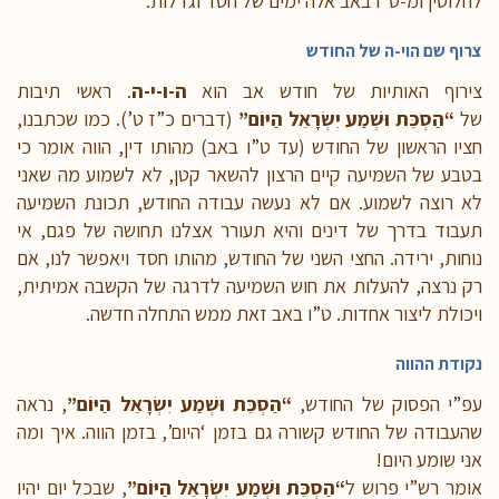
לחלוטין ומ-ט”ו באב אלה ימים של חסד וגדלות.
צרוף שם הוי-ה של החודש
צירוף האותיות של חודש אב הוא
ה-ו-י-ה
. ראשי תיבות
של
“הַסְכֵּת וּשְׁמַע יִשְׂרָאֵל הַיּוֹם”
(דברים כ”ז ט’). כמו שכתבנו,
חציו הראשון של החודש (עד ט”ו באב) מהותו דין, הווה אומר כי
בטבע של השמיעה קיים הרצון להשאר קטן, לא לשמוע מה שאני
לא רוצה לשמוע. אם לא נעשה עבודה החודש, תכונת השמיעה
תעבוד בדרך של דינים והיא תעורר אצלנו תחושה של פגם, אי
נוחות, ירידה. החצי השני של החודש, מהותו חסד ויאפשר לנו, אם
רק נרצה, להעלות את חוש השמיעה לדרגה של הקשבה אמיתית,
ויכולת ליצור אחדות. ט”ו באב זאת ממש התחלה חדשה.
נקודת ההווה
עפ”י הפסוק של החודש,
“הַסְכֵּת וּשְׁמַע יִשְׂרָאֵל הַיּוֹם”
, נראה
שהעבודה של החודש קשורה גם בזמן ‘היום’, בזמן הווה. איך ומה
אני שומע היום!
אומר רש”י פרוש ל
“הַסְכֵּת וּשְׁמַע יִשְׂרָאֵל הַיּוֹם”
, שבכל יום יהיו