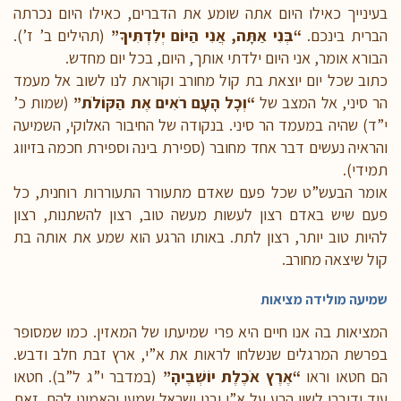
בעינייך כאילו היום אתה שומע את הדברים, כאילו היום נכרתה
הברית בינכם.
“בְּנִי אַתָּה, אֲנִי הַיּוֹם יְלִדְתִּיךָ”
(תהילים ב’ ז’).
הבורא אומר, אני היום ילדתי אותך, היום, בכל יום מחדש.
כתוב שכל יום יוצאת בת קול מחורב וקוראת לנו לשוב אל מעמד
הר סיני, אל המצב של
“וְכָל הָעָם רֹאִים אֶת הַקּוֹלֹת”
(שמות כ’
י”ד) שהיה במעמד הר סיני. בנקודה של החיבור האלוקי, השמיעה
והראיה נעשים דבר אחד מחובר (ספירת בינה וספירת חכמה בזיווג
תמידי).
אומר הבעש”ט שכל פעם שאדם מתעורר התעוררות רוחנית, כל
פעם שיש באדם רצון לעשות מעשה טוב, רצון להשתנות, רצון
להיות טוב יותר, רצון לתת. באותו הרגע הוא שמע את אותה בת
קול שיצאה מחורב.
שמיעה מולידה מציאות
המציאות בה אנו חיים היא פרי שמיעתו של המאזין. כמו שמסופר
בפרשת המרגלים שנשלחו לראות את א”י, ארץ זבת חלב ודבש.
הם חטאו וראו
“אֶרֶץ אֹכֶלֶת יוֹשְׁבֶיהָ”
(במדבר י”ג ל”ב). חטאו
עוד ודיברו לשון הרע על א”י ובני ישראל שמעו והאמינו להם. זאת