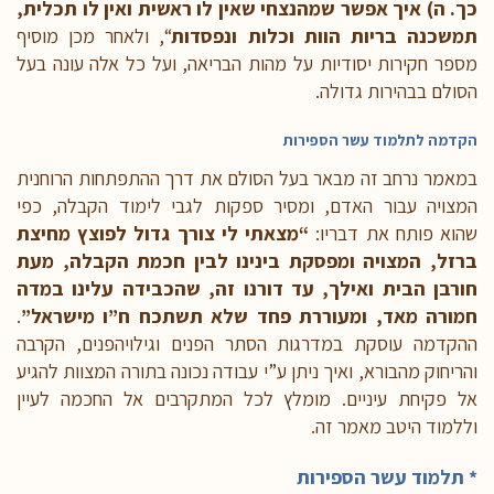
כך. ה) איך אפשר שמהנצחי שאין לו ראשית ואין לו תכלית,
תמשכנה בריות הוות וכלות ונפסדות
“, ולאחר מכן מוסיף
מספר חקירות יסודיות על מהות הבריאה, ועל כל אלה עונה בעל
הסולם בבהירות גדולה.
הקדמה לתלמוד עשר הספירות
במאמר נרחב זה מבאר בעל הסולם את דרך ההתפתחות הרוחנית
המצויה עבור האדם, ומסיר ספקות לגבי לימוד הקבלה, כפי
שהוא פותח את דבריו:
“
מצאתי לי צורך גדול לפוצץ מחיצת
ברזל, המצויה ומפסקת בינינו לבין חכמת הקבלה, מעת
חורבן הבית ואילך, עד דורנו זה, שהכבידה עלינו במדה
חמורה מאד, ומעוררת פחד שלא תשתכח ח”ו מישראל”
.
ההקדמה עוסקת במדרגות הסתר הפנים וגילויהפנים, הקרבה
והריחוק מהבורא, ואיך ניתן ע”י עבודה נכונה בתורה המצוות להגיע
אל פקיחת עיניים. מומלץ לכל המתקרבים אל החכמה לעיין
וללמוד היטב מאמר זה.
* תלמוד עשר הספירות