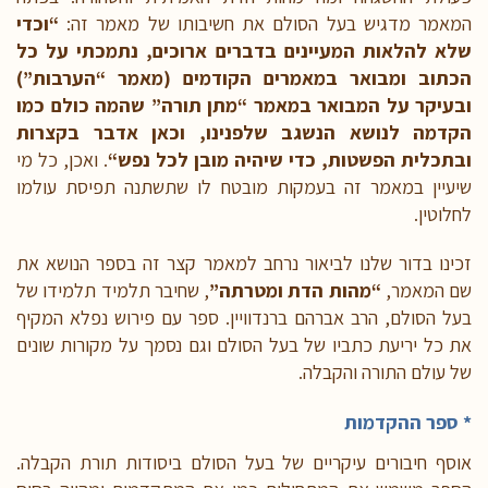
המאמר מדגיש בעל הסולם את חשיבותו של מאמר זה:
“
וכדי
שלא להלאות המעיינים בדברים ארוכים, נתמכתי על כל
הכתוב ומבואר במאמרים הקודמים (מאמר “הערבות”)
ובעיקר על המבואר במאמר “מתן תורה” שהמה כולם כמו
הקדמה לנושא הנשגב שלפנינו, וכאן אדבר בקצרות
ובתכלית הפשטות, כדי שיהיה מובן לכל נפש
“
. ואכן, כל מי
שיעיין במאמר זה בעמקות מובטח לו שתשתנה תפיסת עולמו
לחלוטין.
זכינו בדור שלנו לביאור נרחב למאמר קצר זה בספר הנושא את
שם המאמר,
“מהות הדת ומטרתה”
, שחיבר תלמיד תלמידו של
בעל הסולם, הרב אברהם ברנדוויין. ספר עם פירוש נפלא המקיף
את כל יריעת כתביו של בעל הסולם וגם נסמך על מקורות שונים
של עולם התורה והקבלה.
* ספר ההקדמות
אוסף חיבורים עיקריים של בעל הסולם ביסודות תורת הקבלה.