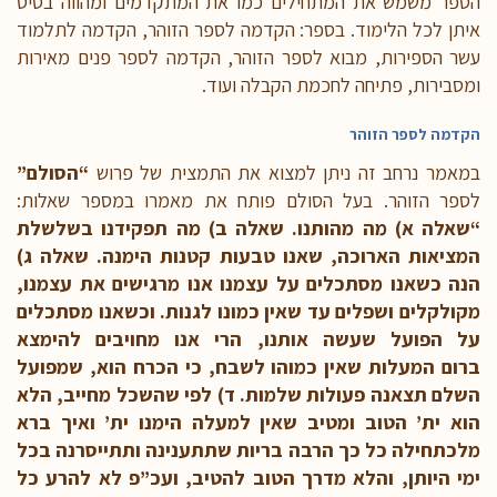
הספר משמש את המתחילים כמו את המתקדמים ומהווה בסיס
איתן לכל הלימוד. בספר: הקדמה לספר הזוהר, הקדמה לתלמוד
עשר הספירות, מבוא לספר הזוהר, הקדמה לספר פנים מאירות
ומסבירות, פתיחה לחכמת הקבלה ועוד.
הקדמה לספר הזוהר
במאמר נרחב
זה ניתן למצוא את התמצית של פרוש
“הסולם”
לספר הזוהר. בעל הסולם פותח את מאמרו במספר שאלות:
“שאלה
א) מה מהותנו. שאלה ב) מה תפקידנו בשלשלת
המציאות הארוכה, שאנו טבעות קטנות הימנה. שאלה ג)
הנה כשאנו מסתכלים על עצמנו אנו מרגישים את עצמנו,
מקולקלים ושפלים עד שאין כמונו לגנות. וכשאנו מסתכלים
על הפועל שעשה אותנו, הרי אנו מחויבים להימצא
ברום המעלות שאין כמוהו לשבח, כי הכרח הוא, שמפועל
השלם תצאנה פעולות שלמות. ד) לפי שהשכל מחייב, הלא
הוא ית’ הטוב ומטיב שאין למעלה הימנו ית’ ואיך ברא
מלכתחילה כל כך הרבה בריות שתתענינה ותתייסרנה בכל
ימי היותן, והלא מדרך הטוב להטיב, ועכ”פ לא להרע כל