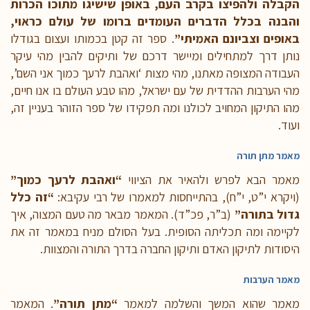
הקבלה ולהפיצו בקרב העם, באופן שישיגו מתוכו הכרות
והבנה בכלל הדברים העומדים ברומו של עולם כראוי,
באופים וצביונם האמיתי”
. ספר זה קטן בכמותו ועצום בגודלו
נותן דרך למתחילים ומיישר דרכם של ותיקים להבין מהי עיקר
העבודה המצופה מאתנו, מהי מצות ‘ואהבת לרעך כמוך אני השם’,
מהי הערבות ההדדית של עם ישראל, מהו טבע העולם בו אנו חיים,
מהו התיקון המחויב לכולנו ומה תפקידו של ספר הזוהר בעניין זה,
ועוד.
מאמר מתן תורה
מאמר הבא לפרש ולהאיר את הציווי
“ואהבת לרעך כמוך”
(ויקרא י”ט, י”ח), בהתייחסות למאמרו של רבי עקיבא:
“זה כלל
גדול בתורה”
(ב”ר, פכ”ד). המאמר מבאר מה טעם המצוה, איך
לקיימה ומה תכליתה הסופית. בעל הסולם מניח במאמר זה את
היסודות לתיקון האדם ותיקון החברה בדרך התורה והמצוות.
מאמר הערבות
מאמר שהוא המשך והשלמה למאמר
“מתן תורה”
. המאמר