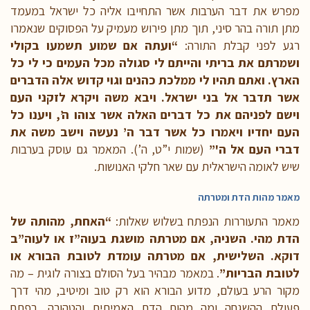
מפרש את דבר הערבות אשר התחייבו אליה כל ישראל במעמד
מתן תורה בהר סיני, תוך מתן פירוש מעמיק על הפסוקים שנאמרו
רגע לפני קבלת התורה:
“ועתה אם שמוע תשמעו בקולי
ושמרתם את בריתי והייתם לי סגולה מכל העמים כי לי כל
הארץ. ואתם תהיו לי ממלכת כהנים וגוי קדוש אלה הדברים
אשר תדבר אל בני ישראל. ויבא משה ויקרא לזקני העם
וישם לפניהם את כל דברים האלה אשר צוהו ה’, ויענו כל
העם יחדיו ויאמרו כל אשר דבר ה’ נעשה וישב משה את
דברי העם אל ה'”
(שמות י”ט, ה’). המאמר גם עוסק בערבות
שיש לאומה הישראלית עם שאר חלקי האנושות.
מאמר מהות הדת ומטרתה
מאמר התעוררות הנפתח בשלוש שאלות:
“האחת, מהותה של
הדת מהי. השניה, אם מטרתה מושגת בעוה”ז או לעוה”ב
דוקא. השלישית, אם מטרתה עומדת לטובת הבורא או
לטובת הבריות”
. במאמר מבהיר בעל הסולם בצורה לוגית – מה
מקור הרע בעולם, מדוע הבורא הוא רק טוב ומיטיב, מהי דרך
פעולת ההשגחה ומה מהות הדת האמיתית והטהורה. בפתח