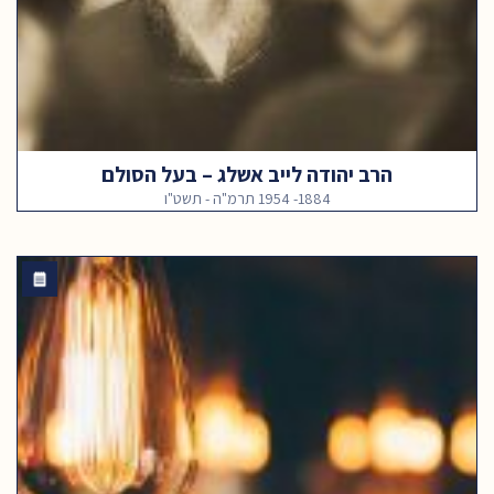
הרב יהודה לייב אשלג – בעל הסולם
1884- 1954 תרמ"ה - תשט"ו