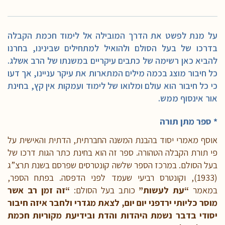
על מנת לפשט את הדרך המובילה אל לימוד חכמת הקבלה
בדרכו של בעל הסולם ולהואיל למתחילים שבינינו, בחרנו
להביא כאן רשימה של כתבים עיקריים במשנתו של הרב אשלג.
כל חיבור מוצג בכמה מילים המתארות את עיקר עניינו, אך דעו
כי כל חיבור הוא עולם ומלואו של לימוד ועמקות אין קץ, בחינת
אור אינסוף ממש.
* ספר מתן תורה
אוסף מאמרי יסוד בהבנת המשנה החברתית, הדתית והאישית על
פי תורת הקבלה הטהורה. ספר זה הוא בחינת כתר הגות דרכו של
בעל הסולם. במרכז הספר שלשה קונטרסים שפרסם בשנת תרצ”ג
(1933), וקונטרס רביעי שעמד לפני הדפסה. בפתח הספר,
במאמר
“עת לעשות”
כותב בעל הסולם:
“זה זמן רב אשר
מוסר כליותי ירדפני יום יום, לצאת מגדרי ולחבר איזה חיבור
יסודי בדבר נשמת היהדות והדת ובידיעת מקוריות חכמת