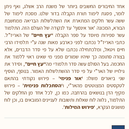
אחד החיבורים החשובים ביותר של משנת הרב אשלג, ואף ניתן
לומר, פסגת לימוד תורת הקבלה בדור שלנו. מסכת לימוד של
ששה עשר חלקים המתארת את השתלשלות הבריאה ממחשבת
הבורא, המכונה ‘אור אינסוף’ עד לנקודה של העולם הזה. התלמוד
עשר ספירות מיוסד על ספר הקבלה
“עץ חיים”
של האריז”ל.
כתבי האריז”ל נכתבו לפני כארבע מאות שנה ע”י תלמידו הרבי
חיים ויטאל, ומלכתחילה נכתבו שלא על פי סדר הדברים, אלא
בצורה סתומה כך שיהיו שמורים מפני מי שאינו ראוי ללמוד את
החכמה. בעל הסולם עשה סדר תלמודי מה
“עץ חיים”
, וסידר את
גילוייו של האר”י על פי סדר ההשתלשלות האמור. בנוסף, הוסיף
שני ביאורים משלו:
‘אור פנימי’
– פירוש נקודתי בהתאם
לטקסטים המצוטטים מהאר”י, ו
‘הסתכלות פנימית’
– פירוש
מקיף הדן בנושאים בהרחבה. כמו כן, לכל אחד מן החלקים של
התלמוד, נלווה לוח שאלות ותשובות לעניינים המובאים בו, וכן לוח
מושגים הנקרא,
‘פירוש המילות’
.