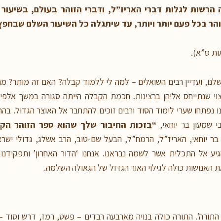
הרשות לגלות דברי האריז”ל, ודברי הזוהר בעולם, בשיעור 
והר בכל פעם יותר ויותר, עד שיתגלה כל השיעור השלם שבחפ
ות ס”א).
נו, ועדיין רבים השואלים – למה לי ללמוד קבלה? האם זה מותר? מ
וי שנתייחס אליהן ברצינות. חכמת הקבלה הייתה סגורה במשך אלפי ש
נו נפתחו שערי לימוד הסוד ורבים זוכים להתחבר אל האוצר הגדול. בה
 שמעון בר יוחאי,
“
בזכות החיבור שלך שהוא ספר הזוהר הקדו
 בר יוחאי, האריז”ל, הרמח”ל, הבעל שם-טוב, הרב אשלג, גדולי ישר
הגיע אל התכלית אשר לשמה נבראנו. אנחנו ‘הדור האחרון’ ותפקיד
ת האנושות כולה לגילוי האור הגדול של הגאולה השלמה.
תורה’. התורה כולה בנויה מארבעה רבדים – פשט, רמז, דרש וסוד