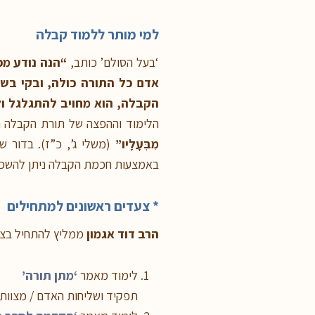
למי מותר ללמוד קבלה
‘בעל הסולם’ כותב,
“הנה נודע מפ
אדם כל התורה כולה, ובקי בש”
הקבלה, הוא מחויב להתגלגל ול
הלימוד וההפצה של תורת הקבלה 
מִבְּעָלָיו”
(משלי ג’, כ”ז). בדור ש
באמצעות חכמת הקבלה ניתן להשכין ש
* צעדים ראשונים למתחילים
הרב
דוד אגמון
ממליץ להתחיל בצפ
לימוד מאמר
‘מתן תורה’
תפקיד ושליחות האדם / מצוות 