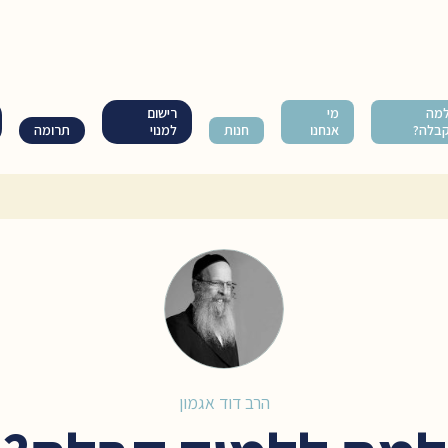
מה
מי
רישום
בלה?
אנחנו
חנות
למנוי
תרומה
הרב דוד אגמון