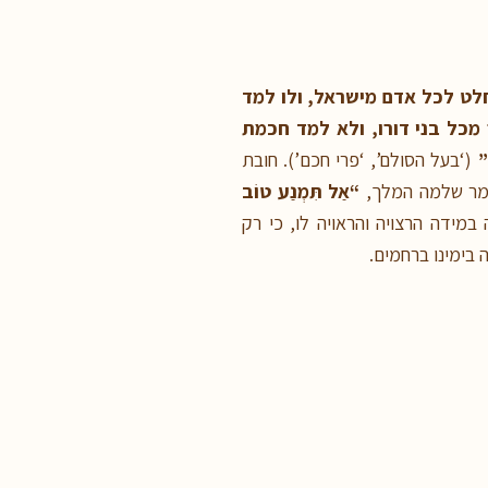
לט לכל אדם מישראל, ולו למד
מכל בני דורו, ולא למד חכמת
”
(‘בעל הסולם’, ‘פרי חכם’). חובת
ומר שלמה המלך,
“אַל תִּמְנַע טוֹב
מידה הרצויה והראויה לו, כי רק
 בימינו ברחמים.