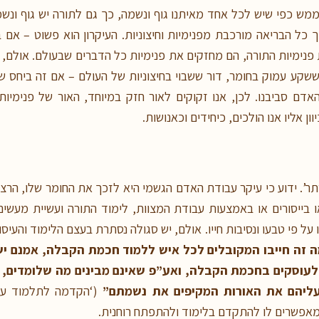
 ממש כפי שיש לכל אחד מאיתנו גוף ונשמה, כך גם לתורה יש גוף ונש
ך כל הבריאה מורכבת מפנימיות וחיצוניות. העיקרון הוא פשוט – אם
פנימיות התורה, הם מחזקים את פנימיות כל הדברים שבעולם. אולם,
 ששקע עמוק בחומר, דור ששבוי בחיצוניות של העולם – אם זה ביחס ש
אדם סביבנו. לכן, אנו זקוקים לאור חזק במיוחד, האור של פנימיו
ן אליו אנו הולכים, כיחידים וכאנושות.
’. ידוע כי עיקר עבודת האדם הגשמי היא לזכך את החומר שלו, הרצון
ו בייסורים או באמצעות עבודת המצוות, לימוד התורה ועשיית מעשי
ו על פי טבעו ונסיבות חייו. אולם, יש סגולה נסתרת בעצם הלימוד והע
 זה חייבו המקובלים לכל איש ללמוד חכמת הקבלה, אמנם יש 
, לעוסקים בחכמת הקבלה, ואע”פ שאינם מבינים מה שלומדים, 
עליהם את האורות המקיפים את נשמתם”
(‘הקדמה לתלמוד עשר
אפשרים לו להתקדם בלימוד ולהתפתח רוחנית.