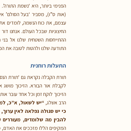
הפנימי ביותר, היא ‘נשמת התורה’.
(אות ס”ו), מסביר ‘בעל הסולם’ אי
עצמם, את כוח הנשמה, לומדים את 
החיצוניות שבכל העולם. אנחנו דור
ההתייחסות השטחית שלנו אל בני ה
התודעה שלנו ולהטות לטובה את הכיוו
התעלות רוחנית
תורת הקבלה נקראת גם ‘תורת הנסתר
לקבלת אור הבורא. הזיכוך מושג א
הזיכוך לוקח זמן וכל אחד עובר אות
הרב אשלג,
“יש לשאול, א”כ, למה
כי יש סגולה נפלאה לאין ערוך
להבין מה שלומדים, מעוררים 
המקיפים הללו מזככים את האדם, מ