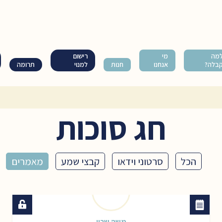
מה
מי
רישום
בלה?
אנחנו
חנות
למנוי
תרומה
חג סוכות
הכל
סרטוני וידאו
קבצי שמע
מאמרים
משה שרון