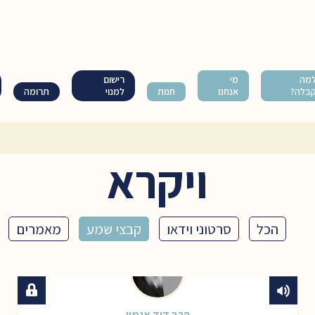
מה
מי
רישום
בלה?
אנחנו
חנות
למנוי
תרומה
ויקרא
הכל
סרטוני וידאו
קבצי שמע
מאמרים
הרב דוד אגמון