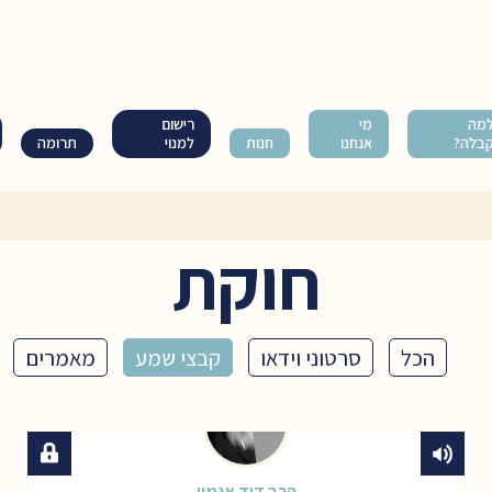
מה
מי
רישום
בלה?
אנחנו
חנות
למנוי
תרומה
חוקת
הכל
סרטוני וידאו
קבצי שמע
מאמרים
הרב דוד אגמון