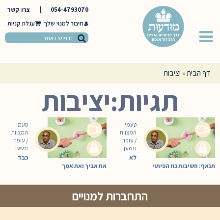
054-4793070
|
צרו קשר
חיבור למנוי שלך
דף הבית
יציבות
»
תגיות:יציבות
טעמי
טעמי
המצוות
המצוות
/
עופר
/
עופר
משען
משען
לא
כבד
תנאף: חשיבות כח הפיתוי
את אביך ואת אמך
התחברות למנויים