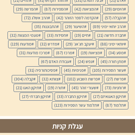
אדם
(21)
בעל הסולם
(131)
הזוהר הקדוש
(51)
החיים
(21)
היומיום
(29)
המציאות
(42)
הספירות
(87)
הפרשה
(29)
הקבלה
(57)
הקדמה לספר הזוהר
(42)
הרב אשלג
(72)
הרב יוחאי ימיני
(89)
השיעור
(29)
התבוננות
(35)
חברה חדשה
(21)
חיים
(19)
חסידות
(33)
טעמי המצוות
(32)
יוחאי ימיני
(88)
יעקב חג׳אג׳
(29)
מדרש
(32)
מודעות
(119)
מסע
(34)
מציאות
(19)
מרכז
(87)
מרכז מודעות
(31)
מתן תורה
(45)
נפש
(24)
עבודת האדם
(67)
עשר הספירות
(105)
פנימיות
(45)
פסיכותורפיה
(31)
פרשת
(27)
פרשת השבוע
(102)
צוותא
(32)
קבלה
(304)
רוחניות
(73)
שעורי זוהר
(45)
תורה
(19)
תיקון האגו
(21)
תיקון האגואיזם
(27)
תיקון החברה
(33)
תיקון חברתי
(27)
תלמוד
(87)
תלמוד עשר הספירות
(123)
עגלת קניות