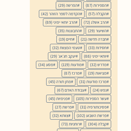
הספירות
(87)
הפרשה
(29)
הקבלה
(57)
הקדמה לספר הזוהר
(42)
הרב אשלג
(72)
הרב יוחאי ימיני
(89)
השיעור
(29)
התבוננות
(35)
חברה חדשה
(21)
חיים
(19)
חסידות
(33)
טעמי המצוות
(32)
יוחאי ימיני
(88)
יעקב חג׳אג׳
(29)
מדרש
(32)
מודעות
(119)
מסע
(34)
מציאות
(19)
מרכז
(87)
מרכז מודעות
(31)
מתן תורה
(45)
נפש
(24)
עבודת האדם
(67)
עשר הספירות
(105)
פנימיות
(45)
פסיכותורפיה
(31)
פרשת
(27)
פרשת השבוע
(102)
צוותא
(32)
קבלה
(304)
רוחניות
(73)