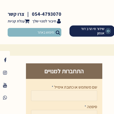
054-4793070
|
צרו קשר
חיבור למנוי שלך
שידור חי הרב דוד
אגמון
התחברות למנויים
שם משתמש או כתובת אימייל
*
סיסמה
*