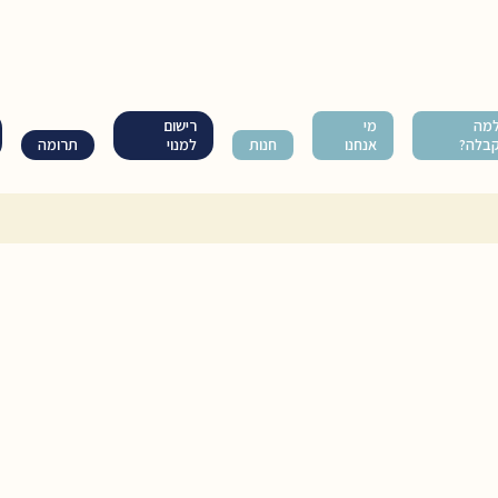
מה
מי
רישום
בלה?
אנחנו
חנות
למנוי
תרומה