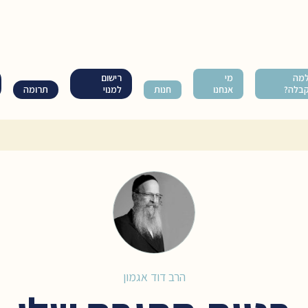
מה
מי
רישום
בלה?
אנחנו
חנות
למנוי
תרומה
הרב דוד אגמון