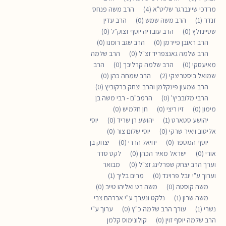
מרדכי שיינברגר שליט"א (4)
הרב משה פנחס
זנדר (1)
הרב משה שמש (0)
הרב עדין
שטיינזלץ (0)
הרב עובדיה יוסף זצוק"ל (0)
הרב ראובן פיירמן (0)
הרב שגב רומנו (0)
הרב שלמה גאנצפריד זצ"ל (0)
הרב שלמה
מאיעסקי (0)
הרב שלמה קרליבך (0)
הרב
שמואל ביסטריצקי (2)
הרב שמחה כהן (0)
הרב שמעון פינקלמן והרב יצחק ברקוביץ (0)
הרבי מלובביץ' (0)
הרמב"ם - רבי משה בן
מימון (0)
זיו ריצי (0)
חן חלמיש (0)
יהושע סטארט (1)
יהושע רן שריד (0)
יוסי
אליטוב ויאיר שרקי (0)
יוסי שלום צור (0)
יוסף המספר (0)
יחיאל הררי (0)
יצחק בן
אורי (0)
ישראל מאיר הכהן (0)
לקט סדר
וערך הרב יצחק שפרלינג זצ"ל (0)
מבואר
וערוך ע"י יובל פרוינד (0)
מרים בליך (1)
משה קוסטה (0)
משה רט ואליהו טייב (0)
משה שרון (1)
נלקט ונערך ע"י אברהם צבי
נשרי (1)
עורך הרב שלמה כ"ץ (0)
ערוך ע"י
הרב שלמה יוסף זוין (0)
קולונימוס קלמן