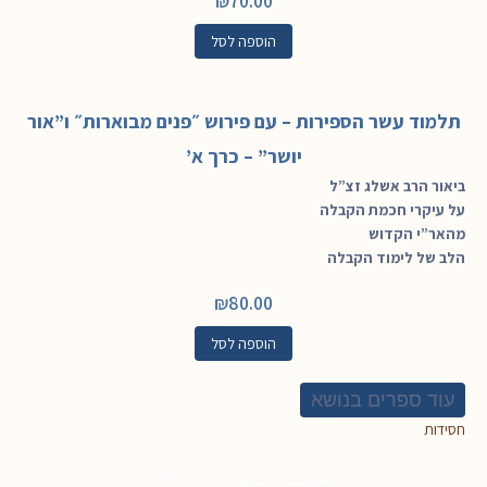
₪
70.00
הוספה לסל
תלמוד עשר הספירות – עם פירוש ״פנים מבוארות״ ו”אור
יושר” – כרך א’
ביאור הרב אשלג זצ”ל
על עיקרי חכמת הקבלה
מהאר”י הקדוש
הלב של לימוד הקבלה
₪
80.00
הוספה לסל
עוד ספרים בנושא
חסידות