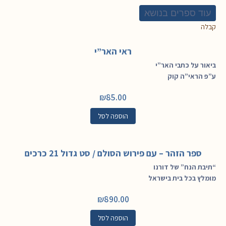
עוד ספרים בנושא
קבלה
ראי האר”י
ביאור על כתבי האר”י
ע”פ הראי”ה קוק
₪
85.00
הוספה לסל
ספר הזהר – עם פירוש הסולם / סט גדול 21 כרכים
“תיבת הנח” של דורנו
מומלץ בכל בית בישראל
₪
890.00
הוספה לסל