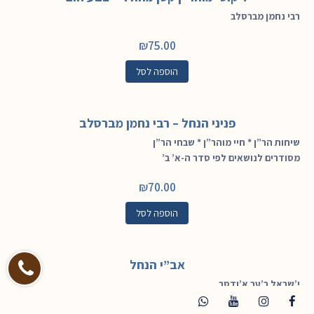
רבי נחמן מברסלב
₪
75.00
הוספה לסל
פניני הנחל – רבי נחמן מברסלב
שיחות הר”ן * חיי מוהר”ן * שבחי הר”ן
מסודרים לנושאים לפי סדר ה-א’ ב’
₪
70.00
הוספה לסל
אב”י הנחל
י’שראל ב’ער א’ודסר
מכתבים של