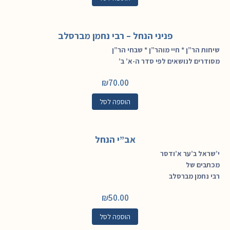
פניני הנחל – רבי נחמן מברסלב
שיחות הר”ן * חיי מוהר”ן * שבחי הר”ן
מסודרים לנושאים לפי סדר ה-א’ ב’
₪
70.00
הוספה לסל
אב”י הנחל
י’שראל ב’ער א’ודסר
מכתבים של
רבי נחמן מברסלב
₪
50.00
הוספה לסל