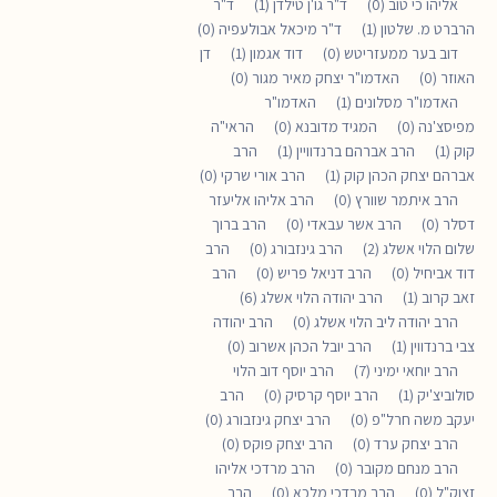
אליהו כי טוב (0)
ד"ר גו'ן טילדן (1)
ד"ר
הרברט מ. שלטון (1)
ד"ר מיכאל אבולעפיה (0)
דוב בער ממעזריטש (0)
דוד אגמון (1)
דן
האוזר (0)
האדמו"ר יצחק מאיר מגור (0)
האדמו"ר מסלונים (1)
האדמו"ר
מפיסצ'נה (0)
המגיד מדובנא (0)
הראי"ה
קוק (1)
הרב אברהם ברנדוויין (1)
הרב
אברהם יצחק הכהן קוק (1)
הרב אורי שרקי (0)
הרב איתמר שוורץ (0)
הרב אליהו אליעזר
דסלר (0)
הרב אשר עבאדי (0)
הרב ברוך
שלום הלוי אשלג (2)
הרב גינזבורג (0)
הרב
דוד אביחיל (0)
הרב דניאל פריש (0)
הרב
זאב קרוב (1)
הרב יהודה הלוי אשלג (6)
הרב יהודה ליב הלוי אשלג (0)
הרב יהודה
צבי ברנדווין (1)
הרב יובל הכהן אשרוב (0)
הרב יוחאי ימיני (7)
הרב יוסף דוב הלוי
סולוביצ'יק (1)
הרב יוסף קרסיק (0)
הרב
יעקב משה חרל"פ (0)
הרב יצחק גינזבורג (0)
הרב יצחק ערד (0)
הרב יצחק פוקס (0)
הרב מנחם מקובר (0)
הרב מרדכי אליהו
זצוק"ל (0)
הרב מרדכי מלכא (0)
הרב