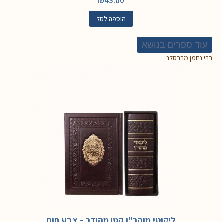
₪
45.00
הוספה לסל
עוד ספרים בנושא
רבי נחמן מברסלב
ליקוטי מוהר”ן קטן מהודר – צבע חום