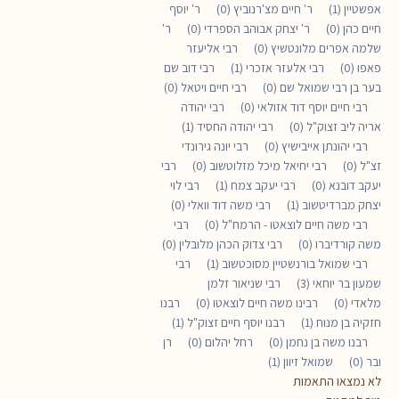
אפשטיין (1)
ר' חיים מצ'רנוביץ (0)
ר' יוסף
חיים כהן (0)
ר' יצחק אבוהב הספרדי (0)
ר'
שלמה אפרים מלונטשיץ (0)
רבי אליעזר
פאפו (0)
רבי אלעזר אזכרי (1)
רבי דוב שם
בער בן רבי שמואל שם (0)
רבי חיים ויטאל (0)
רבי חיים יוסף דוד אזולאי (0)
רבי יהודה
אריה ליב זצוק"ל (0)
רבי יהודה החסיד (1)
רבי יהונתן אייבישיץ (0)
רבי יונה גירונדי
זצ"ל (0)
רבי יחיאל מיכל מזלוטשוב (0)
רבי
יעקב דובנא (0)
רבי יעקב צמח (1)
רבי לוי
יצחק מברדיטשוב (1)
רבי משה דוד וואלי (0)
רבי משה חיים לוצאטו - הרמח"ל (0)
רבי
משה קורדיברו (0)
רבי צדוק הכהן מלובלין (0)
רבי שמואל בורנשטיין מסוכטשוב (1)
רבי
שמעון בר יוחאי (3)
רבי שניאור זלמן
מלאדי (0)
רבינו משה חיים לוצאטו (0)
רבנו
חזקיה בן מנוח (1)
רבנו יוסף חיים זצוק"ל (1)
רבנו משה בן נחמן (0)
רחל יהלום (0)
רן
ובר (0)
שמואל זיוון (1)
לא נמצאו התאמות