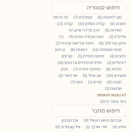
חיפוש
קטגוריה
טוב למתנות (6)
מומלצים (7)
על פרשת
השבוע (6)
קבלה הסולם (15)
קבלה (17)
חסידות (8)
הרב מרדכי שיינברגר
שליט"א (3)
הגות ועבודת האדם (9)
רבי
נחמן מברסלב (6)
תזונה ובריאות טבעית (2)
זוגיות ומשפחה (11)
רוחניות (6)
נביאים
כתובים (4)
מזוזות ותפילין (1)
קורסים
דיגיטליים (2)
סידורים תהילים וברכונים (16)
הלכות (8)
מוסיקה יהודית (7)
חגים
ומועדים (30)
אב-אלול (5)
חגי תשרי (3)
חנוכה (9)
פורים (1)
פסח (7)
שבועות (2)
לא נמצאו התאמות
בחר מחבר (107)
חיפוש
מחבר
אברהם יהושע העשיל (0)
אברהם ציון
אסייג (0)
אורי אורבך (1)
איל קונפורטי (0)