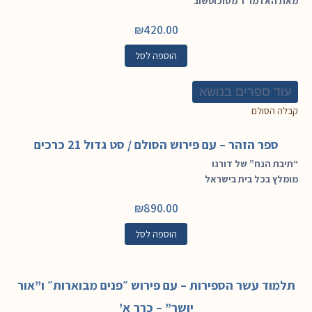
מאת האדמו”ר מסוכוטשוב
₪
420.00
הוספה לסל
עוד ספרים בנושא
קבלה הסולם
ספר הזהר – עם פירוש הסולם / סט גדול 21 כרכים
“תיבת הנח” של דורנו
מומלץ בכל בית בישראל
₪
890.00
הוספה לסל
תלמוד עשר הספירות – עם פירוש ״פנים מבוארות״ ו”אור
יושר” – כרך א’