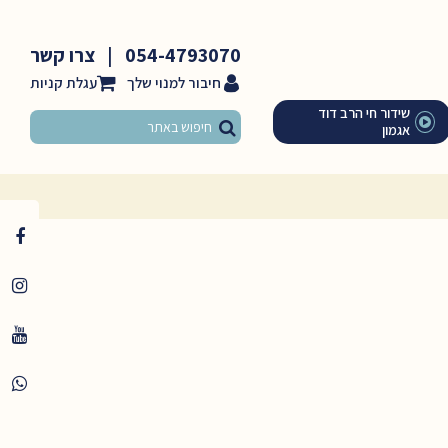
054-4793070
|
צרו קשר
חיבור למנוי שלך
שידור חי הרב דוד
אגמון