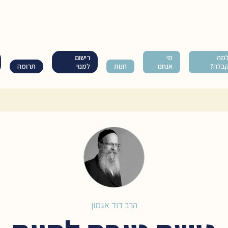
מה
מי
רישום
בלה?
אנחנו
חנות
למנוי
תרומה
הרב דוד אגמון