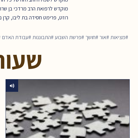
מוקדש לרפואת הרב מרדכי בן שרה מ
רוזט, פרימט חסידה בת ליבו, קרן 
מציאות
אור
חושך
פרשת השבוע
התבוננות
עבודת האדם
שעור