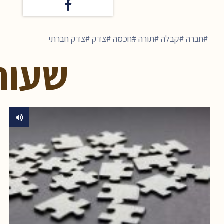
חברה
קבלה
תורה
חכמה
צדק
צדק חברתי
שעור