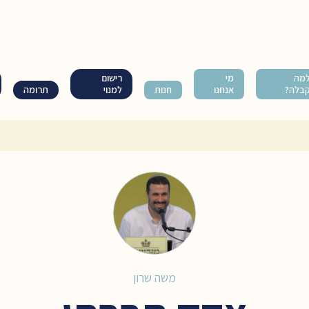
מה
מי
רישום
בלה?
אנחנו
חנות
למנוי
תרומה
משה שרון