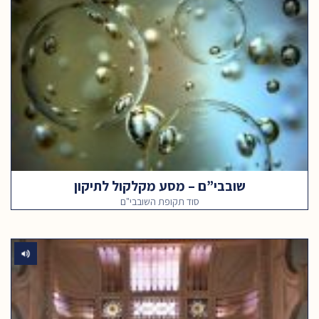
שובבי”ם – מסע מקלקול לתיקון
סוד תקופת השובבי"ם