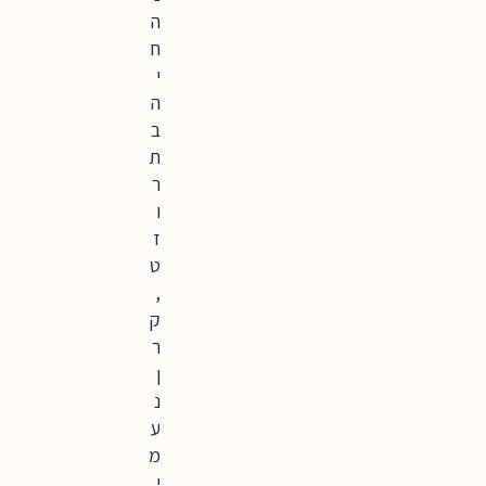
ה
ח
י
ה
ב
ת
ר
ו
ז
ט
,
ק
ר
ן
נ
ע
מ
י