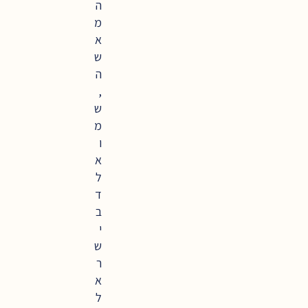
ה
מ
א
ש
ה
,
ש
מ
ו
א
ל
ד
ב
י
ש
ר
א
ל