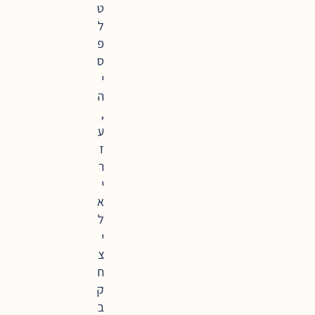
ט
ל
פ
ס
י
ה
,
ע
ז
ר
י
א
ל
י
צ
ח
ק
ב