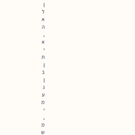
ן
ל
א
ה
,
א
י
ת
ן
ב
ן
נ
ע
מ
י
,
מ
ש