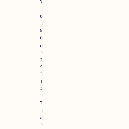
ל
ר
פ
ו
א
ת
ה
ר
ב
מ
ר
ד
כ
י
ב
ן
ש
ר