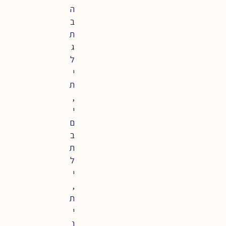
ה
ב
ת
ג
ל
י
ת
,
י
ם
ב
ת
ל
י
,
ת
י
נ