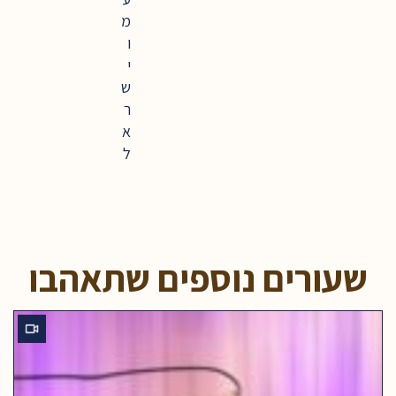
מ
ו
י
ש
ר
א
ל
שעורים נוספים שתאהבו