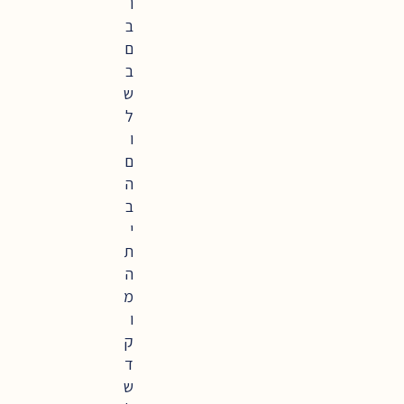
ו
ב
ם
ב
ש
ל
ו
ם
ה
ב
י
ת
ה
מ
ו
ק
ד
ש