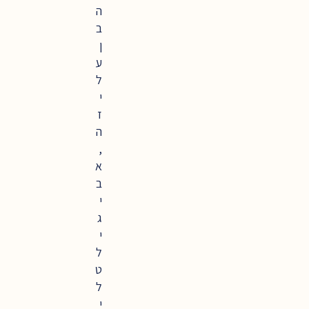
ה
ב
ן
ע
ל
י
ז
ה
,
א
ב
י
ג
י
ל
ט
ל
י