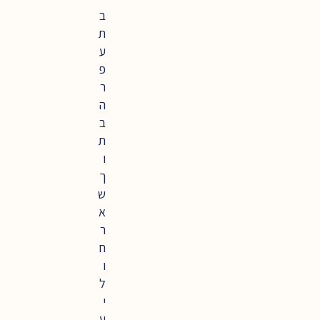
ב
ת
ע
פ
ר
ה
ב
ת
ו
ך
ש
א
ר
ח
ו
ל
י
ע