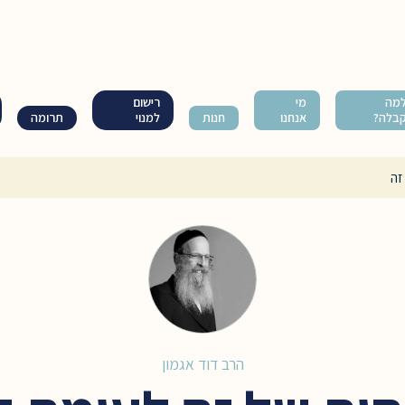
מה
מי
רישום
בלה?
אנחנו
חנות
למנוי
תרומה
זה
הרב דוד אגמון