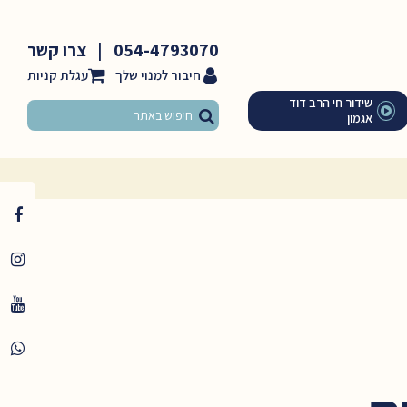
054-4793070
|
צרו קשר
חיבור למנוי שלך
שידור חי הרב דוד
אגמון