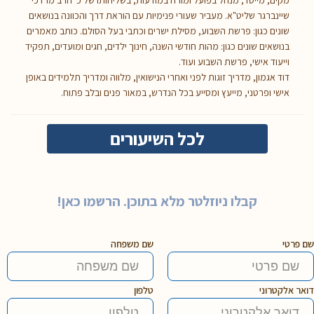
מקים, מייסד, מנהל בפועל ומורה במודעות, בשליחותו של כ' הרב מרדכי
שיינברגר שליט"א. מעביר שעורי פנימיות עם הוראת דרך והכוונה בנושאים
שונים כגון: פרשת השבוע, מסילת ישרים וכתבי בעל הסולם. כותב מאמרים
בנושאים שונים כגון: מהות חודשי השנה, חינוך ילדים, חגים ומועדים, תפקיד
וייעוד אישי, פרשת השבוע ועוד.
דוד אגמון, מדריך זוגות לפני ואחרי הנישואין, מלווה ומדריך תלמידים באופן
אישי ופרטני, מייעץ ומסייע בכל הנדרש, במאור פנים ובלב פתוח.
לכל השיעורים
קבלו ניוזלטר מלא בתוכן. הרשמו כאן!
שם פרטי
שם משפחה
דואר אלקטרוני
טלפון