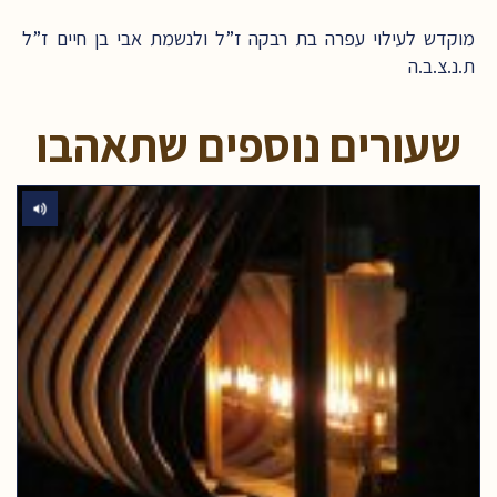
מוקדש לעילוי עפרה בת רבקה ז”ל ולנשמת אבי בן חיים ז”ל
ת.נ.צ.ב.ה
שעורים נוספים שתאהבו