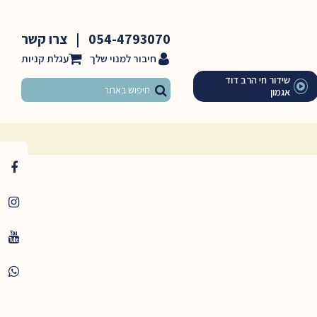
054-4793070
|
צרו קשר
חיבור למנוי שלך
שידור חי הרב דוד
אגמון