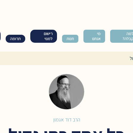
מה
מי
רישום
בלה?
אנחנו
חנות
למנוי
תרומה
ל
הרב דוד אגמון