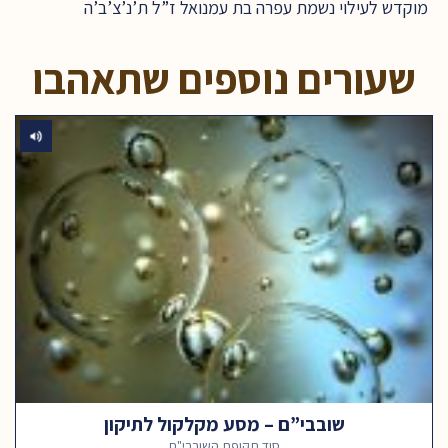
מוקדש לעילוי נשמת עפרה בת עמנואל ז”ל ת’נ’צ’ב’ה
שעורים נוספים שתאהבו
שובבי”ם – מסע מקלקול לתיקון
סוד תקופת השובבי"ם