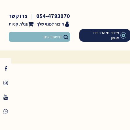
054-4793070
|
צרו קשר
חיבור למנוי שלך
שידור חי הרב דוד
אגמון