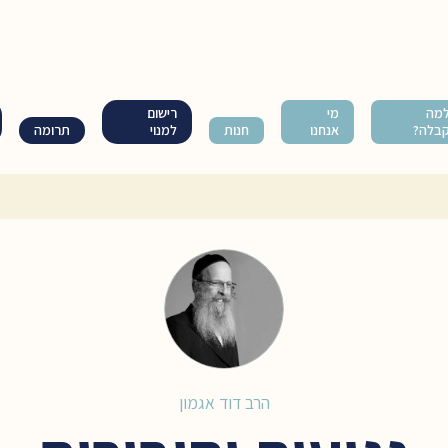
מה
מי
רישום
בלה?
אנחנו
חנות
למנוי
תרומה
הרב דוד אגמון