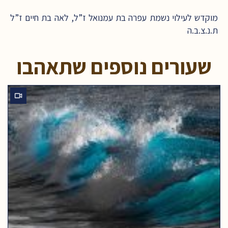
מוקדש לעילוי נשמת עפרה בת עמנואל ז”ל, לאה בת חיים ז”ל
ת.נ.צ.ב.ה
שעורים נוספים שתאהבו