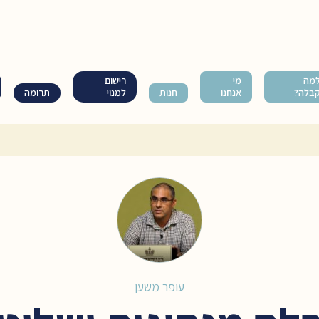
מה
מי
רישום
בלה?
אנחנו
חנות
למנוי
תרומה
עופר משען