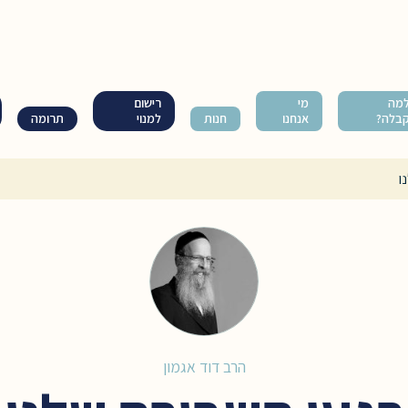
מה
מי
רישום
בלה?
אנחנו
חנות
למנוי
תרומה
ו
הרב דוד אגמון