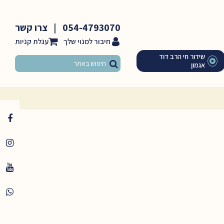
054-4793070
|
צרו קשר
חיבור למנוי שלך
שידור חי הרב דוד
אגמון