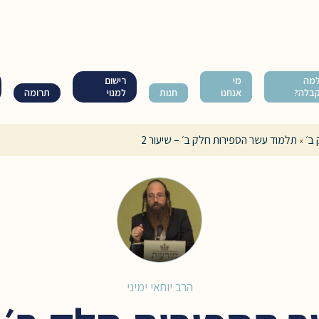
מה
מי
רישום
בלה?
אנחנו
חנות
למנוי
תרומה
ב׳
תלמוד עשר הספירות חלק ב׳ – שיעור 2
»
הרב יוחאי ימיני