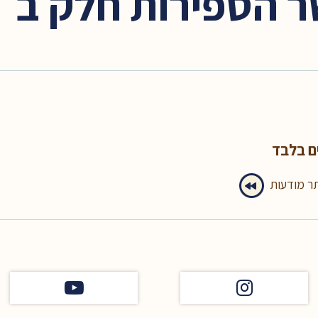
 הספירות חלק ב׳ – 
ם בלבד
תר מודעות