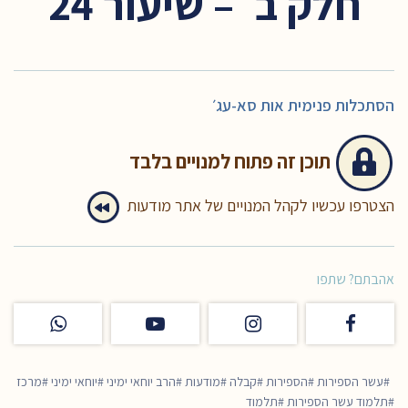
חלק ב׳ – שיעור 24
הסתכלות פנימית אות סא-עג׳
תוכן זה
פתוח למנויים בלבד
הצטרפו עכשיו לקהל המנויים של אתר מודעות
אהבתם? שתפו
עשר הספירות
הספירות
קבלה
מודעות
הרב יוחאי ימיני
יוחאי ימיני
מרכז
תלמוד עשר הספירות
תלמוד