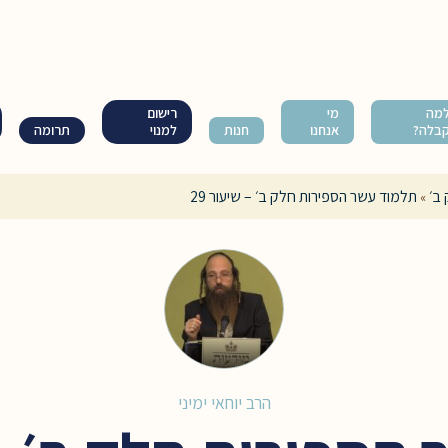
מה
מי
רישום
בלה?
אנחנו
חנות
למנוי
תרומה
ב׳
תלמוד עשר הספירות חלק ב׳ – שיעור 29
»
הרב יוחאי ימיני