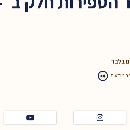
הספירות חלק ב׳ – ש
ם בלבד
תר מודעות