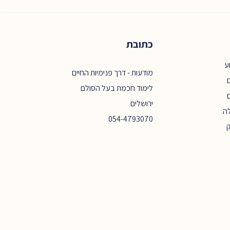
כתובת
ע
מודעות - דרך פנימיות החיים
ם
לימוד חכמת בעל הסולם
ירושלים
ה
054-4793070
ק