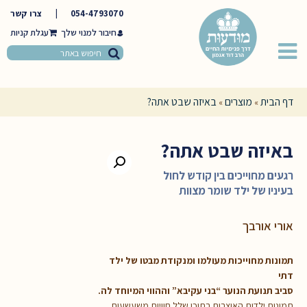
054-4793070
|
צרו קשר
חיבור למנוי שלך
דף הבית
מוצרים
באיזה שבט אתה?
»
»
באיזה שבט אתה?
רגעים מחוייכים בין קודש לחול
בעיניו של ילד שומר מצוות
אורי אורבך
תמונות מחוייכות מעולמו ומנקודת מבטו של ילד
דתי
סביב תנועת הנוער “בני עקיבא” וההווי המיוחד לה.
תמונות ילדות האוצרות בתוכן שלל חוויות משעשעות