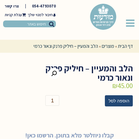
054-4793070
|
צרו קשר
חיבור למנוי שלך
דף הבית
מוצרים
הלב והמעיין – חיליק פרנק ונאור כרמי
»
»
הלב והמעיין – חיליק פרנק
ונאור כרמי
₪
45.00
כמות
הוספה לסל
של
הלב
והמעיין
-
חיליק
קבלו ניוזלטר מלא בתוכן. הרשמו כאן!