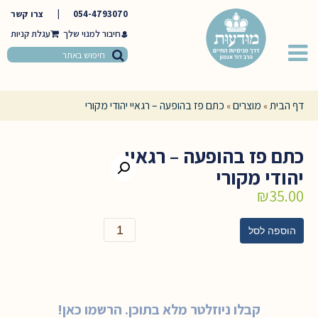
054-4793070
|
צרו קשר
חיבור למנוי שלך
דף הבית
מוצרים
כתם פז בהופעה – רגאיי יהודי מקורי
»
»
כתם פז בהופעה – רגאיי
יהודי מקורי
₪
35.00
כמות
הוספה לסל
של
כתם
פז
בהופעה
-
קבלו ניוזלטר מלא בתוכן. הרשמו כאן!