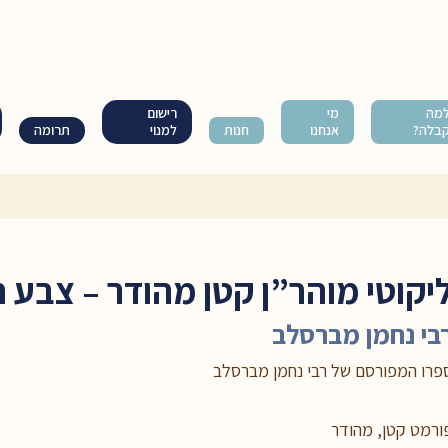
מה
מי
רישום
בלה?
אנחנו
חנות
למנוי
תרומה
יקוטי מוהר”ן קטן מהודר – צבע ח
בי נחמן מברסלב
פרו המפורסם של רבי נחמן מברסלב
ורמט קטן, מהודר