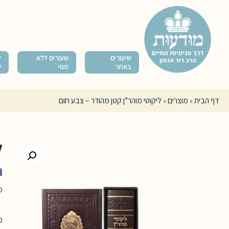
שיעורים
שעורים ללא
ל
באתר
מנוי
ק
דף הבית
מוצרים
ליקוטי מוהר”ן קטן מהודר – צבע חום
»
»
ל
ר
ס
פ