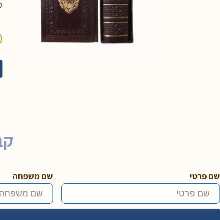
ק
0
קב
שם פרטי
שם משפחה