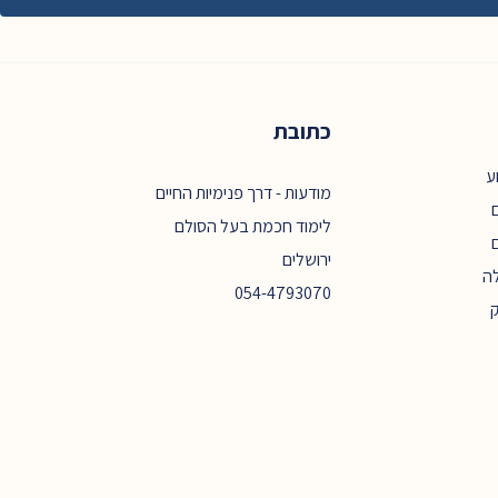
כתובת
ע
מודעות - דרך פנימיות החיים
ם
לימוד חכמת בעל הסולם
ירושלים
ה
054-4793070
ק