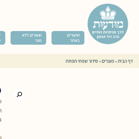
שיעורים
שעורים ללא
ל
באתר
מנוי
ק
דף הבית
מוצרים
סידור שפתי תפתח
»
»
ס
ס
ה
ב
כ