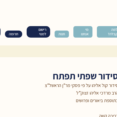
מה
מי
רישום
בלה?
אנחנו
חנות
למנוי
תרומה
ידור שפתי תפתח
ידור קול אליהו על פי פסקי מר”ן הראשל”צ
רב מרדכי אליהו זצוק”ל
תוספת ביאורים ופרושים
ריכה קשה