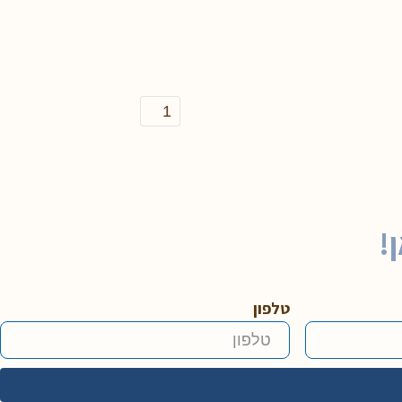
כמות
של
סידור
שפתי
תפתח
!
טלפון