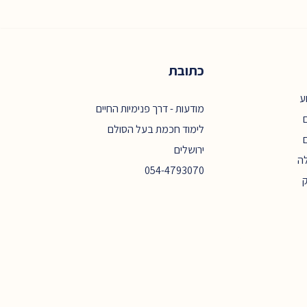
כתובת
ע
מודעות - דרך פנימיות החיים
ם
לימוד חכמת בעל הסולם
ירושלים
ה
054-4793070
ק