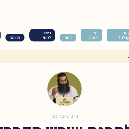
מה
מי
רישום
בלה?
אנחנו
חנות
למנוי
תרומה
הרב שגב רומנו