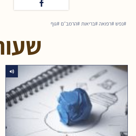
נפש
רפואה
בריאות
הרמב״ם
גוף
שעור