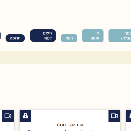
מה
מי
רישום
בלה?
אנחנו
חנות
למנוי
תרומה
הרב שגב רומנו