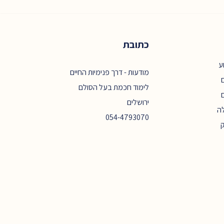
כתובת
ע
מודעות - דרך פנימיות החיים
ם
לימוד חכמת בעל הסולם
ירושלים
ה
054-4793070
ק