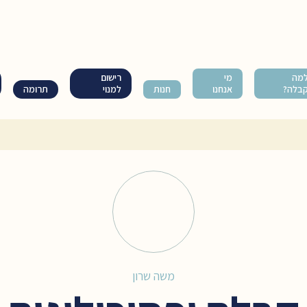
מה
מי
רישום
בלה?
אנחנו
חנות
למנוי
תרומה
משה שרון