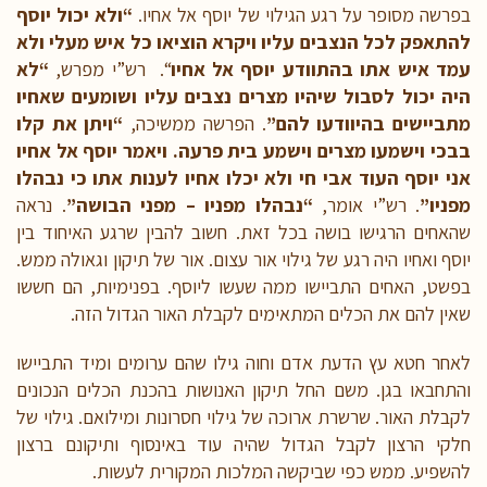
בפרשה מסופר על רגע הגילוי של יוסף אל אחיו.
“ולא יכול יוסף
להתאפק לכל הנצבים עליו ויקרא הוציאו כל איש מעלי ולא
עמד איש אתו בהתוודע יוסף אל אחיו
“. רש”י מפרש,
“לא
היה יכול לסבול שיהיו מצרים נצבים עליו ושומעים שאחיו
מתביישים בהיוודעו להם”
. הפרשה ממשיכה,
“ויתן את קלו
בבכי וישמעו מצרים וישמע בית פרעה. ויאמר יוסף אל אחיו
אני יוסף העוד אבי חי ולא יכלו אחיו לענות אתו כי נבהלו
מפניו”
. רש”י אומר,
“נבהלו מפניו – מפני הבושה”
. נראה
שהאחים הרגישו בושה בכל זאת. חשוב להבין שרגע האיחוד בין
יוסף ואחיו היה רגע של גילוי אור עצום. אור של תיקון וגאולה ממש.
בפשט, האחים התביישו ממה שעשו ליוסף. בפנימיות, הם חששו
שאין להם את הכלים המתאימים לקבלת האור הגדול הזה.
לאחר חטא עץ הדעת אדם וחוה גילו שהם ערומים ומיד התביישו
והתחבאו בגן. משם החל תיקון האנושות בהכנת הכלים הנכונים
לקבלת האור. שרשרת ארוכה של גילוי חסרונות ומילואם. גילוי של
חלקי הרצון לקבל הגדול שהיה עוד באינסוף ותיקונם ברצון
להשפיע. ממש כפי שביקשה המלכות המקורית לעשות.