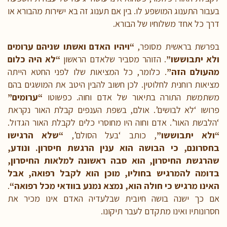
בעבור התענוג המושפע לו. בין אם תענוג זה בא ישירות מהבורא או
דרך כל אחד משלוחיו של הבורא.
בפרשת בראשית מסופר,
“ויהיו האדם ואשתו שניהם ערומים
ולא יתבוששו”
. הזוהר מסביר שלאדם הראשון
“לא היה כלום
מהעולם הזה”
. כלומר, כל המציאות שלו לפני החטא הייתה
מציאות רוחנית לחלוטין. לכן חשוב להבין היטב את המושגים בהם
משתמשת התורה בתיאור של אדם וחוה. כפשוטו
“ערומים”
פרושו ‘לא לבושים’. אולם, בשפת הענפים קבלת האור נקראת
‘הלבשת האור’. אדם וחוה היו מחוסרי כלים לקבלת האור הגדול.
“ולא יתבוששו”
, כותב ‘בעל הסולם’,
“
שלא הרגישו
בחסרונם, כי הבושה הוא ענין הרגשת חיסרון. ונודע,
שהרגשת החיסרון, הוא סבה ראשונה למלאות החיסרון,
בדומה להמרגיש בחוליו, מוכן הוא לקבל רפואה, אבל
האינו מרגיש כי חולה הוא, נמצא נמנע בוודאי מכל רפואה
“
.
אם כך ישנה בושה חיובית שבלעדיה האדם אינו מכיר את
חסרונותיו ואינו מתקדם לעבר תיקונו.