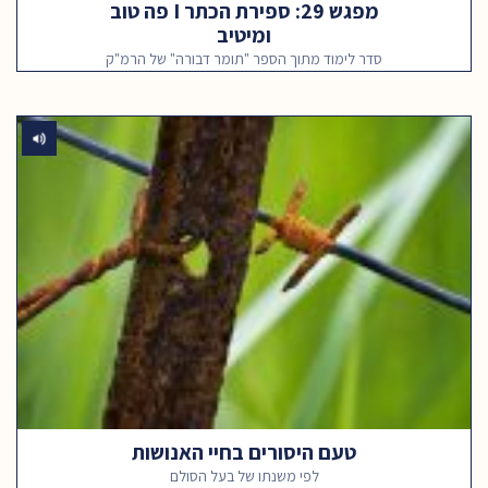
מפגש 29: ספירת הכתר I פה טוב
ומיטיב
סדר לימוד מתוך הספר "תומר דבורה" של הרמ"ק
טעם היסורים בחיי האנושות
לפי משנתו של בעל הסולם