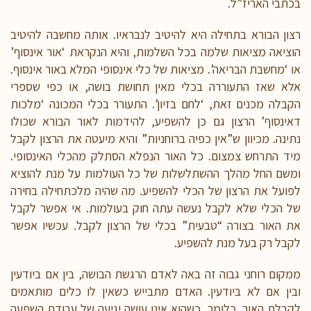
בכתבי האריז”ל.
רצון הבורא בתחילה היא להיטיב לנבראיו. אותה מחשבה להיטיב
הוציאה מציאות שלמה בכל השלמות, והיא הנקראת ‘אור אינסוף’
או ‘מחשבת הבריאה’. מציאות של כלי אינסופי המלא באור אינסוף.
אלא שאז התעוררה בכלי מאין תחושת בושה, או כפי שספרי
הקבלה מכנים זאת, ‘לחם בזיון’. התעורר בכלי המכונה ‘מלכות
דאינסוף’ הרצון גם כן להשפיע, להידמות לאור הבורא שכולו
נתינה. מכיוון ש”אין כפיה ברוחניות” והיא מיעטה את הרצון לקבל
מיד התרחש צמצום. כל האור הנפלא הסתלק מהכלי האינסופי.
ומשם החל מהלך ההשתלשלות של כל העולמות על מנת להוציא
לפועל את הרצון של הכלי להשפיע. מה שהיה מלכתחילה בחירה
של הכלי שלא לקבל נעשה עתה חוק בעולמות. אי אפשר לקבל
את האור בצורה “טבעית” בכלי של הרצון לקבל. עכשיו אפשר
לקבל רק בעל מנת להשפיע.
ממקום רוחני גבוה זה באה לאדם הרגשת הבושה, בין אם ביודעין
ובין אם לא ביודעין. האדם מתבייש כשאין לו כלים מותאמים
לקבלת האור. כלומר, כשהוא אינו עושה יגיעה של עבודת השפעה