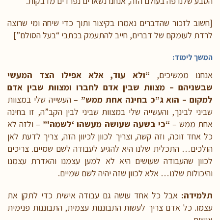
הטבע שלנו פה בעולם הזה, אנחנו נשארים נפרדים מדבקות.
[חשוב לזכור שהדברים נאמרו בקיצור ותוך כדי שיחה ומי שרוצה
לרדת לעומקם של דברים, חייב להתעמק בכתבי “בעל הסולם”]
המשך לימוד:
אנחנו ממשיכים,
“ולא עוד, אלא אפילו הצד המעשי
שבשניהם – מצוות שבין אדם לחברו ומצוות שבין אדם
למקום – הוא ג”כ בחינה אחת ממש”
– העשייה שלי במצוות
שביני לבינך, והעשייה שלי במצוות שביני לבין הקב”ה, זו בחינה
אחת ממש –
“כי בשעה שעושה מעשהו ‘לשמה'”
– ולזה לא
כל אחד זוכה, וזה קשה, וצריך לכוון לכיוון הזה, צריך לדעת לאן
הולכים… התכלית שלנו היא להגיע לעבודה לשם שמיים. צריכים
לכוון שהעבודה שעושים היא לא למען עצמנו והאדרת עצמנו
והיכולות שלנו… אלא לכוון שזה יהיה לשם שמיים.
תלמידה:
אבל כל אחד עושה גם עבודה אישית כדי לתקן את
עצמו. כל אדם צריך לעשות התבוננות עצמית, התבוננות פנימית
אישית.