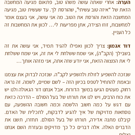
הערה:
אחרי שאתה עושה משהו טוב, פתאום מגיעה המחשבה
הזאת של “איזה טוב עשיתי”, שהורסת לך. עד שעשית טוב, מגיעה
המחשבה הזאת והורסת את הטוב. מה אני עושה, אני בעצם אומר
למחשבות, זוזו הצידה, אתן מפריעות לי… לכוון את המחשבות זה
כל העניין.
דוד אגמון:
צריך לכוון ואפילו להגיד תמיד, אני עושה את זה
בשבילך (הקב”ה), אני שמח ששלחת לי את זה, אני שמח ששלחת
לי את המצווה הזאת, אני יודע שזה אתה, אני מזהה אותך…
שנזכה להשפיע לזולת ולהשפיע לקב”ה. שנזכה לבדוק את עצמנו
ובאמת להתחיל לטפס בכיוון הזה – לשם שמיים, לשמה. זה נראה
רחוק. מעטים הגיעו במשך הדורות. אבל אנחנו דור הגאולה ולנו יש
את כוח הרבים, ויש לנו את תורתו של בעל הסולם – הדרכה כזאת
עם דגש על כמה חשוב הלשמה וכמה חשובה ההשפעה, עם
נוסחאות מדויקות של איך להגיע לדבקות, לתכלית של האדם.
קיבלנו מתנה אדירה, תורתו של בעל הסולם. תחזרו, תשנו את
הדברים האלה. אלה דברים כל כך מדויקים ובעזרת השם אנחנו
נצליח.