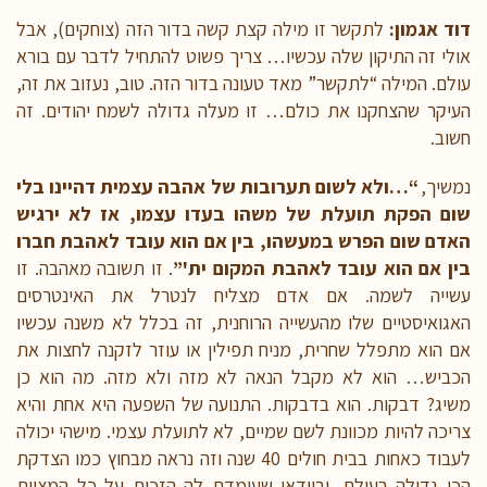
דוד אגמון:
לתקשר זו מילה קצת קשה בדור הזה (צוחקים), אבל
אולי זה התיקון שלה עכשיו… צריך פשוט להתחיל לדבר עם בורא
עולם. המילה “לתקשר” מאד טעונה בדור הזה. טוב, נעזוב את זה,
העיקר שהצחקנו את כולם… זו מעלה גדולה לשמח יהודים. זה
חשוב.
נמשיך,
“…ולא לשום תערובות של אהבה עצמית דהיינו בלי
שום הפקת תועלת של משהו בעדו עצמו, אז לא ירגיש
האדם שום הפרש במעשהו, בין אם הוא עובד לאהבת חברו
בין אם הוא עובד לאהבת המקום ית'”
. זו תשובה מאהבה. זו
עשייה לשמה. אם אדם מצליח לנטרל את האינטרסים
האגואיסטיים שלו מהעשייה הרוחנית, זה בכלל לא משנה עכשיו
אם הוא מתפלל שחרית, מניח תפילין או עוזר לזקנה לחצות את
הכביש… הוא לא מקבל הנאה לא מזה ולא מזה. מה הוא כן
משיג? דבקות. הוא בדבקות. התנועה של השפעה היא אחת והיא
צריכה להיות מכוונת לשם שמיים, לא לתועלת עצמי. מישהי יכולה
לעבוד כאחות בבית חולים 40 שנה וזה נראה מבחוץ כמו הצדקת
הכי גדולה בעולם, ובוודאי שעומדת לה הזכות על כל המצוות