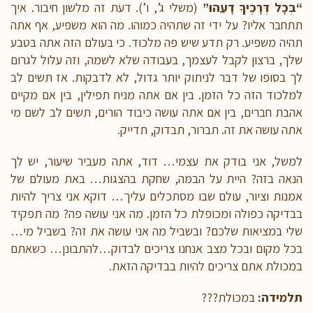
“בְּכָל דְּרָכֶיךָ דָעֵהוּ”
(משלי ג’, ו’). דעת זה מלשון חיבור. איך
תתחבר אליו? על ידי זה שתהיה כמוהו. מה הוא משפיע, אף אתה
תהיה משפיע. רק תדע שיש פה מלכוד. כי בעולם הזה אתה בטבע
שלך, ברצון לקבל לעצמך, בעבודה שלא לשמה, וזה עלול לגרום
לך בסופו של דבר לניתוק יותר גדול, לא לדבקות. אז תשים לב
למלכוד הזה כל הזמן. בין אם אתה מניח תפילין, בין אם מקיים
אהבת חברים, בין אם אתה עושה כיבוד הורים, תשים לב לשם מי
אתה עושה את זה. תברור, תבדוק, תדייק.
למשל, אני בודק את עצמי… דוד, אתה מעביר שיעור, יש לך
הנאה בזה? היית על הבמה, שחקת בהצגות… באת מעולם של
אמנות וציור, עולם שבו מסתכלים עליך… דוקא אני צריך להיות
בבדיקה כפולה ומכופלת כל הזמן. מה אני עושה פה? מה תפקיד
שלי במציאות שלכם? ובשביל מה אני עושה את זה? בשביל מי…
בכל מקום ובכל מצב אנחנו צריכים לבדוק…להתבונן… כשאתם
במכולת אתם צריכים להיות בבדיקה הזאת.
תלמידה:
במכולת???