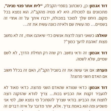
דוד אגמון:
כן, כשכתוב בספרי הקבלה,
“לית אתר פנוי מניה”
,
מתכוונים גם למכולת. היא לא פנויה מהקב”ה. הוא נמצא בכל
מקום. היחס שלך למוכר במכולת, ידברו איתך על זה אחרי זה
בשמיים… מה עשית שם ולאיזה כוונה עשית את זה…
שאלה:
כשאני רוצה לרצות אנשים כדי שיאהבו אותי, זה לא נחשב
מצות ‘ואהבת לרעך כמוך’?
דוד אגמון:
זה ודאי נחשב. רק שזה רק תחילת הדרך, לא לשם
שמיים, שלא לשמה.
הערה:
אם אני עושה את זה בשביל הקב”ה, האם זה בכלל חשוב
אם האדם השני מרוצה?
דוד אגמון:
כדאי שנוודא שהאדם השני מרוצה. כדאי מאוד לא
להעביר זקנות את הכביש בכוח… צריך לוודא שהזקנה רוצה
לחצות את הכביש. בודאי שצריך להסתכל מי נמצא שם, למי אני
משפיע ומה הוא באמת צריך. אלא, יותר מדובר על איזה דברים זה