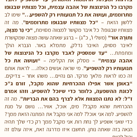
מקרבו כל הניצוצות של אהבה עצמית, וכל מצותיו שבגופו
מתרוממים, ועושה את כל תנועותיו רק להשפיע…”
שימו לב
ללשון הזאת –
“כל מצוותיו שבגופו מתרוממים”
. מה זה
מצוותיו שבגופו? כל איבר מקושר למצווה מסוימת,
“כִּי נֵר מִצְוָה,
וְתוֹרָה אוֹר”
(משלי ו’, כ”ג) – ברגע שאתה עושה מצווה שמקושרת
לאיבר מסוים, האיבר נדלק, מתמלא באור. הנברא הולך
ומתפתח…
“עד שמספיק לאבד מקרבו כל הניצוצות של
אהבה עצמית”
– מסלק את הקליפה –
“ועושה את כל
תנועותיו רק להשפיע”
. מי שראה אנשים כאלה… לראות אותם
זה כמו לראות מלאך מרקד. הם נהיים… משהו אחר – צדיקים.
“באופן אשר אפילו ההכרחיות שהוא מקבל, זורם ג”כ
לכונת ההשפעה, כלומר כדי שיוכל להשפיע. וזהו אמרם
ז”ל: לא נתנו המצוות אלא לצרף בהם את הבריות”
. מה זה
ההכרחיות שהוא מקבל? מים, אוכל, אוויר… נושם על מנת
להשפיע. למה אני אוכל? למה אני מקבל את המתנה הזאת ממך?
כדי שאני אשפיע לך נחת רוח. אני מקבל ממך רק כדי שלך תהיה
הנאה בזה שאתה נותן. תחשבו איזו מדרגה זאת, איזה עולם זה
יכול להיות.