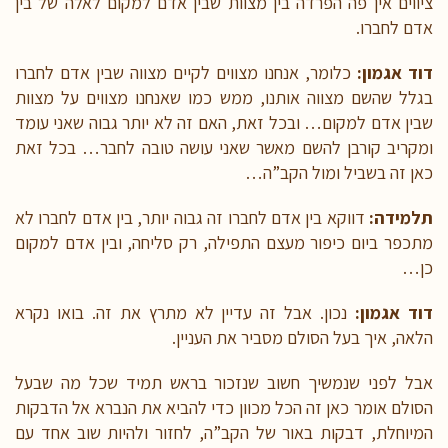
ציווים אין פה הפרדה בין מצוות שבין אדם למקום לאלה של בין
אדם לחברו.
דוד אגמון:
כלומר, אנחנו מצווים לקיים מצווה שבין אדם לחברו
בגלל שהשם מצווה אותנו, ממש כמו שאנחנו מצווים על מצוות
שבין אדם למקום… ובכל זאת, האם זה לא יותר גבוה שאני עומד
ומקריב קורבן להשם מאשר שאני עושה טובה לחבר… בכל זאת
כאן זה בשביל ומול הקב”ה…
תלמידה:
דווקא בין אדם לחברו זה גבוה יותר, בין אדם לחברו לא
מתכפר ביום כיפור מעצם התפילה, רק סליחה, ובין אדם למקום
כן…
דוד אגמון:
נכון. אבל זה עדיין לא מתרץ את זה. בואו נקרא
הלאה, איך בעל הסולם מסביר את העניין.
אבל לפני שנמשיך חשוב שנזכור בראש תמיד שכל מה שבעל
הסולם אומר כאן זה הכל מכוון כדי להביא את הנברא אל הדבקות
המיוחלת, דבקות באור של הקב”ה, לחזור ולהיות שוב אחד עם