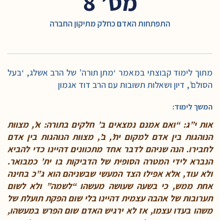
מס’ 8
התפתחות האדם כחלק מתיקון החברה
מתוך לימוד קבוצתי במאמר ‘מתן תורה’ של הרב אשלג, ‘בעל
הסולם’, דיון ושאלות תשובות עם הרב דוד אגמון
המשך לימוד:
אות י”ג: “ואם אמנם נמצאים ב’ חלקים בתורה: א’, מצוות
הנוהגות בין אדם למקום ית’, ב’, מצוות הנוהגות בין אדם
לחבירו. הנה שניהם לדבר אחד מתכוונים דהיינו כדי להביא
הנברא לידי המטרה הסופית של הדביקות בו ית’ כמבואר.
ולא עוד, אלא אפילו הצד המעשי שבשניהם הוא ג”כ בחינה
אחת ממש, כי בשעה שעושה מעשהו “לשמה” ולא לשום
תערובות של אהבה עצמית דהיינו בלי שום הפקת תועלת של
משהו בעדו עצמו, אז לא ירגיש האדם שום הפרש במעשהו,