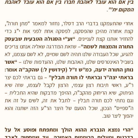
בין אם הוא עובד לאהבת חברו בין אם הוא עובד לאהבת
המקום ית'”
.
אחרי שהתעמקנו בדברי הרב דסלר, נחזור למאמר “מתן תורה”,
קצת אחורה מהיכן שהפסקנו, לפסקה אחת לפני אות י”ג כדי
להחזיר אותנו קצת לעניינים.
“וע”י הסגולה הטבעית שבעסק
התורה והמצוות לשמה”
– שזאת המדרגה שאליה אנחנו צריכים
להגיע, שכל העבודה שלנו תהיה לשם שמיים, לא לשם עצמנו, לא
בשביל האינטרסים שלנו, האהבות שלנו, ההעדפות שלנו –
“אשר
נותן התורה ידעה, כמ”ש ז”ל (קידושין ל:) שהקב”ה אומר:
בראתי יצה”ר ובראתי לו תורה תבלין”
– גם בראתי לכם יצר
ר”ע, ראשי תיבות רצון עצמי, הרצון לקבל לעצמו, שזה שיא
הניתוק, שיא הריחוק מהקב”ה, ההיפך מדבקות שהיא התכלית –
וגם נתתי לכם תורה תבלין – לתבל את זה, לשים על זה את
ה”ספייס” הנכון, שכל הטעם של היצר הר”ע הזה ישתנה והוא
יהפוך ליצר טוב.
“הרי נמצא הנברא ההוא הולך ומתפתח ופוסע אל על
בדרגות ומעלות הרוממות האמורה, עד שמספיק לאבד