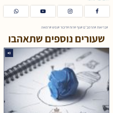
בריאות
הרמב״ם
גוף
רוח
דיבור
נפש
רפואה
שעורים נוספים שתאהבו