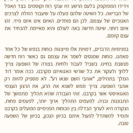
וידידו המפוקפק בלעם הרשע היו ענקי רוח וקוסמים בצד האפל
של הבריאה. כל השיטה שלהם פעלה על שיעבוד הזולת לצרכים
האנוכיים של עצמם. לכן הם פוחדים. האיום אינו איום פיזי. זהו
איום רוחני. שיטה חדשה באה לעולם והיא מאיימת להכחיד את
עצם קיומם.
בפנימיות הדברים, דמויות אלו מייצגות כוחות בנפש של כל אחד
מאתנו. כוחות שמנסים לשמר את עצמם גם כאשר רוח חדשה
מנשבת בחיינו. בשביל לעבוד ולחיות בצורה של השפעה צריך
ללחך ולעקור את כל שורשי האגואיזם מקרבנו. ככה אומר דוד
המלך בתהילים, “אוהבי השם שנאו רע”. לא מספיק להיות רק
אוהבי השפעה. צריך ממש לשנוא את הרע, את הרצון העצמי
האגואיסטי אשר בקרבנו. זוהי העבודה שהיא תהליך מתמשך של
התבוננות ובניה. לפעמים התהליך ארוך יותר, לפעמים פחות.
הנקודה היא לערוך הבדלה בין הכוחות הפנימיים הפועלים בקרבנו
ותמיד להשתדל לפעול איתם בכיוון הנכון, בכיוון של השפעה
טובה.