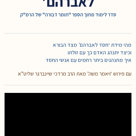
לאברהם’
סדר לימוד מתוך הספר "תומר דבורה" של הרמ"ק
מהי מידת ‘חסד לאברהם’ מצד הבורא
וכיצד יתנהג האדם כך עם זולתו
איך מתנהגים ביתר רחמים עם אנשי החסד
עם פירוש ‘ויאמר משה’ מאת הרב מרדכי שיינברגר שליט”א