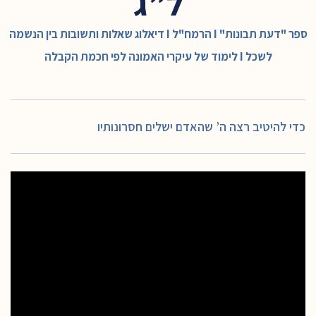
ל”ג
ספר "דעת תבונות" I הרמח"ל I דיאלוג שאלות ותשובות בין הנשמה
לשכל I לימוד של עיקרי האמונה לפי חכמת הקבלה
כדי להיטיב רצה ה’ שהאדם ישלים חסרונותיו