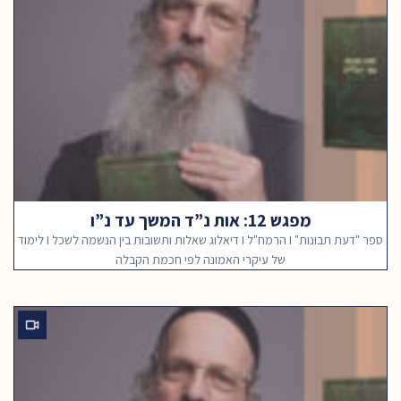
מפגש 12: אות נ”ד המשך עד נ”ו
ספר "דעת תבונות" I הרמח"ל I דיאלוג שאלות ותשובות בין הנשמה לשכל I לימוד
של עיקרי האמונה לפי חכמת הקבלה