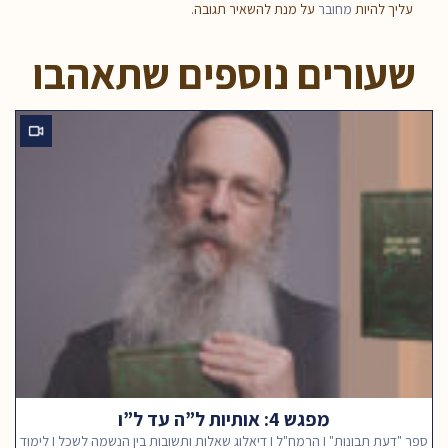
עליך להיות
מחובר
על מנת להשאיר תגובה.
שעורים נוספים שתאהבו
מפגש 4: אותיות ל”ה עד ל”ו
ספר "דעת תבונות" I הרמח"ל I דיאלוג שאלות ותשובות בין הנשמה לשכל I לימוד