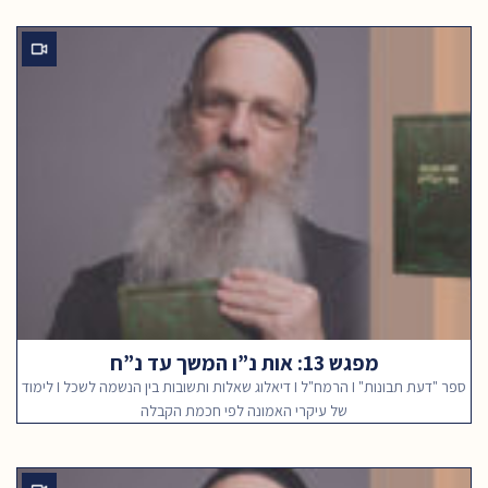
מפגש 13: אות נ”ו המשך עד נ”ח
ספר "דעת תבונות" I הרמח"ל I דיאלוג שאלות ותשובות בין הנשמה לשכל I לימוד
של עיקרי האמונה לפי חכמת הקבלה