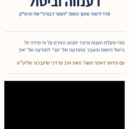
I ענווה וביטול
סדר לימוד מתוך הספר "תומר דבורה" של הרמ"ק
מהי מעלת הענוה וכיצד יתנהג האדם על פי מידה זו?
ביטול הישות ומעבר מתודעה של ‘אני’ לתודעה של ‘אין’
עם פירוש ‘ויאמר משה’ מאת הרב מרדכי שיינברגר שליט”א