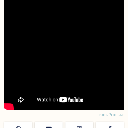
אהבתם? שתפו