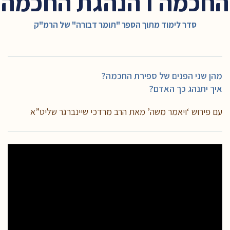
החכמה I הנהגת החכמה
סדר לימוד מתוך הספר "תומר דבורה" של הרמ"ק
מהן שני הפנים של ספירת החכמה?
איך יתנהג כך האדם?
עם פירוש ‘ויאמר משה’ מאת הרב מרדכי שיינברגר שליט”א