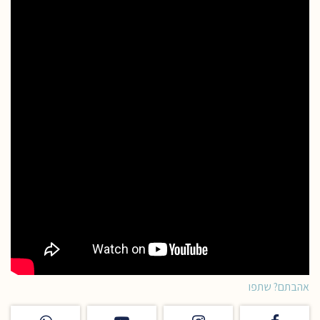
אהבתם? שתפו