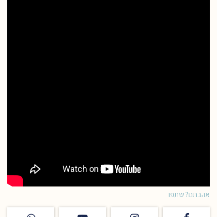
אהבתם? שתפו