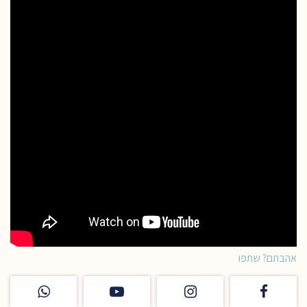
אהבתם? שתפו