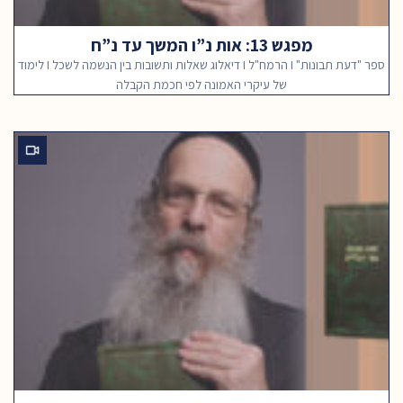
מפגש 13: אות נ”ו המשך עד נ”ח
ספר "דעת תבונות" I הרמח"ל I דיאלוג שאלות ותשובות בין הנשמה לשכל I לימוד
של עיקרי האמונה לפי חכמת הקבלה