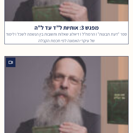
מפגש 3: אותיות ל”ד עד ל”ה
ספר "דעת תבונות" I הרמח"ל I דיאלוג שאלות ותשובות בין הנשמה לשכל I לימוד
של עיקרי האמונה לפי חכמת הקבלה