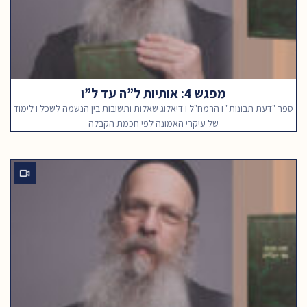
מפגש 4: אותיות ל”ה עד ל”ו
ספר "דעת תבונות" I הרמח"ל I דיאלוג שאלות ותשובות בין הנשמה לשכל I לימוד
של עיקרי האמונה לפי חכמת הקבלה