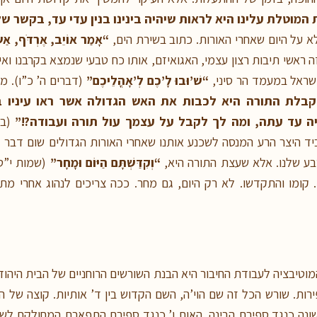
מוטלת עלינו היא לראות שיהיה בינינו בנין עדי עד, בקשר של
א על היום שאחרי האורות. כתוב בשירת הים,
“אָמַר אוֹיֵב, אֶרְדֹּף, אַשּ
 ראשי תיבות רצון עצמי, האגואיזם, אותו כח טבעי שנמצא בקרבנו ואינ
שראל במעמד הר סיני,
“שׁ’וּבוּ לָ’כֶם לְ’אָהֳלֵיכֶם”
(דברים ה’ כ”ו). מ
בלת התורה היא לכבות את האש הגדולה אשר ראו עיניו במ
יה עד עתה, ומה לך לקבל על עצמך עול תורה ועבודה?!”
(ב
יד היצר הרע המנסה לשכנע אותנו שאחרי האורות הגדולים שום דבר 
טבע שלנו. אלא שעצת התורה היא,
“וְקִדַּשְׁתָּם הַיּוֹם וּמָחָר”
(שמות י”ט 
קומו והתקדשו. לא רק היום, גם מחר. ככה צריכים לנהוג אחרי מתן 
המוטיבציה לעבודת החיבור היא הבנת השורשים הרוחניים של הבית הי
ת. שורש הכל זה שם הוי’ה, השם הקדוש בין ד’ אותיות. קוצה של הא
ונה כנגד ספירת הבינה, האות ו’ כנגד ספירת התפארת המחולקת לשש 