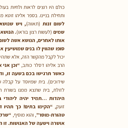
כולם היו רוצים לראות ולחיות בעו
ותחילת בניינו. בספר אליהו זוטא
לשום זנות
(תאווה)
, ויש שנושא
שמים
(לעשות רצון בוראו)
. הנושא 
אותו לאחרים, הנושא אשה לשום 
סופו שהווין לו בנים שמושיעין
יכול לקבל מהקשר הזה, אלא שתהיה 
הרב אליהו דסלר כותב,
“וכן אני 
כאשר תרגישו בכם בשעה זו, וד
שידוכים). בית שמיוסד על קבלה ע
לזולת, בית שתצא ממנו בשורת הה
היהדות …תמיד יהיה ליהודי ב
זועק,
“הקימו בתים! כך תהיו
טהורת-מוסר”
, והוא מוסיף,
“שרק 
אושרה וישעה של האנושות. זו ה