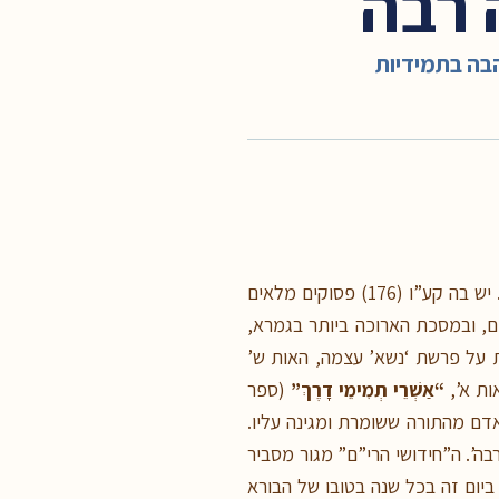
 רבה
בה בתמידיות
פרשת נָשֹׂא היא הפרשה הכי ארוכה בכל התורה ונקראת תמיד בסמיכות לחג השבועות וזמן קבלת התורה. יש בה קע”ו (176) פסוקים מלאים
ם, ובמסכת הארוכה ביותר בגמרא,
ת על פרשת ‘נשא’ עצמה, האות ש’
ות א’,
“אַשְׁרֵי תְמִימֵי דָרֶךְ”
(ספר
דם מהתורה ששומרת ומגינה עליו.
’. ה”חידושי הרי”ם” מגור מסביר
ביום זה בכל שנה בטובו של הבורא