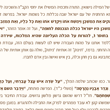
של המילה נישואין. התורה וחכמיה המשילו את יחסי הקב”ה והשכינה לי
הרוחנית של עם ישראל שבה נכללות כל נשמות ישראל. בפרשה זו 
קִים אֶת הַמִּשְׁכָּן וַיִּמְשַׁח אֹתוֹ וַיְקַדֵּשׁ אֹתוֹ וְאֶת כָּל כֵּלָיו, וְאֶת הַמִּזְבֵּחַ
שכן היו ישראל ככלה הנכנסת לחופה”
, ועל זה אומר הזוהר,
“וי
בחוסר
ו’, להורות על הכלה העליונה שהיא המלכות, שירדה
מד אותנו על מהות העבודה שיש לנו לעשות בעולם הזה, עבודת ה
וחני. ברמז, ‘תינוק’ זה אותיות ‘ניתוק’, ואלה גם אותן אותיות של המ
בטא גם בין חתן וכלה, בין איש ואישה ובין אדם לחברו.
תר. כמו שכותב שלמה המלך,
“עַל שְׂדֵה אִישׁ עָצֵל עָבַרְתִּי, וְעַל כֶּר
, וְגֶדֶר אֲבָנָיו נֶהֱרָסָה”
(משלי כ”ד). הפרשה פותחת,
“וַיְדַבֵּר השם אֶל
ְׁפְּחֹתָם”
. חז”ל דרשו שהשם גרשון מלשון גרושים. עבודת החיבור ב
שמשהו קטן לא עובד ממהרים לפרק את החבילה ולהתגרש. במובן מסוי
מהרים להכריז עליו כעל חסר תקנה ופונים משם הלאה. התורה מלמדת