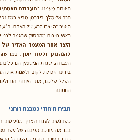
האורות מעמנו.
“העבודה האמתית ה
הרב אלימלך בידרמן מביא רמז נפל
האויב זה יצרו הרע של האדם. ר”ע זה
ראשי תיבות מהפסוק שנאמר לבני י
היצר אחר המעמד האדיר של ק
להנהגתך ולסדר יומך. כמו שה
העבודה, שגרת הנישואין הם כלים ב
בידינו היכולת לקום ולשנות את ה
השלל שלכם, את האורות הגדולים. 
החתונה.
הבית היהודי כמבנה רוחני
כשניגשים לעבודה צריך מניע טוב. 
בבריאה מורכב ממבנה של עשר ספירו
כנגד ספירת החכמה, האות ה’ הראש