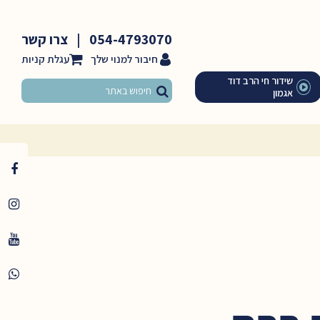
054-4793070
|
צרו קשר
חיבור למנוי שלך
שידור חי הרב דוד
אגמון