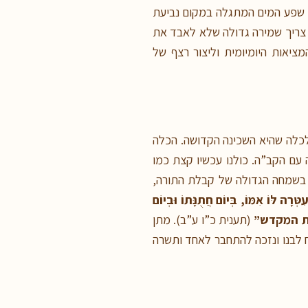
ו שפע המים המתגלה במקום נביעת
זה צריך שמירה גדולה שלא לאבד את
ציאות היומיומית וליצור רצף של
 לכלה שהיא השכינה הקדושה. הכלה
עם הקב”ה. כולנו עכשיו קצת כמו
ו בשמחה הגדולה של קבלת התורה,
טְּרָה לּוֹ אִמּוֹ, בְּיוֹם חֲתֻנָּתוֹ וּבְיוֹם
ית המקדש”
(תענית כ”ו ע”ב). מתן
 לבנו ונזכה להתחבר לאחד ותשרה