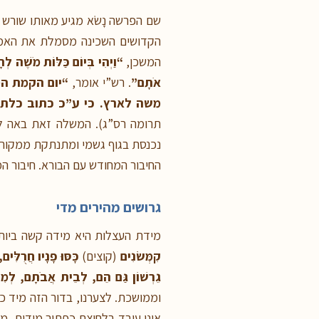
שם הפרשה נָשֹׂא מגיע מאותו שורש 
הקדושים השכינה מסמלת את האמא 
המשכן,
“וַיְהִי בְּיוֹם כַּלּוֹת מֹשֶׁה לְהָ
אֹתָם”
. רש”י אומר,
“יום הקמת המ
משה לארץ. כי ע”כ כתוב כלת 
תרומה רס”ג). המשלה זאת באה לל
נכנסת בגוף גשמי ומתנתקת ממקורה הר
החיבור המחודש עם הבורא. חיבור המת
גרושים מהירים מדי
מידת העצלות היא מידה קשה ביו
קִמְּשֹׂנִים
(קוצים)
כָּסּוּ פָנָיו חֲרֻלִּים
גֵרְשׁוֹן גַּם הֵם, לְבֵית אֲבֹתָם, לְמִש
וממושכת. לצערנו, בדור הזה מיד כ
אינו עובד בלחיצת כפתור מידית, מ