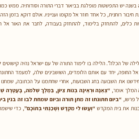
זה בשנה יש התפשטות מופלגת בביאור דברי התורה וסודותיה. ממש כמ
ת חיבור רוחנית, כל אחד חוזר אל מקומו וענייניו. אולם דוקא בזמן ה
ות כלים, להתחזק בלימוד, להתחזק בעבודה, לחבר את האור אל המ
ילה של הכלה”. הלילה בו לימוד התורה של עם ישראל נהיה קישוטים
ל החופה, יחד עם אותם הלומדים, השושבינים שלה, למעמד החתונה 
חידשנו את השבועה בחג השבועות, אחרי שחתמנו על הכתובה, שמחנ
 המלך אומר,
“צְאֶנָה וּרְאֶינָה בְּנוֹת צִיּוֹן, בַּמֶּלֶךְ שְׁלֹמֹה, בָּעֲטָרָה שֶׁעִ
ל פרשו,
“ביום חתונתו זה מתן תורה וביום שמחת לבו זה בנין ב
 לבנות את בית המקדש
“וְעָשׂוּ לִי מִקְדָּשׁ וְשָׁכַנְתִּי בְּתוֹכָם”
, כדי שישמח