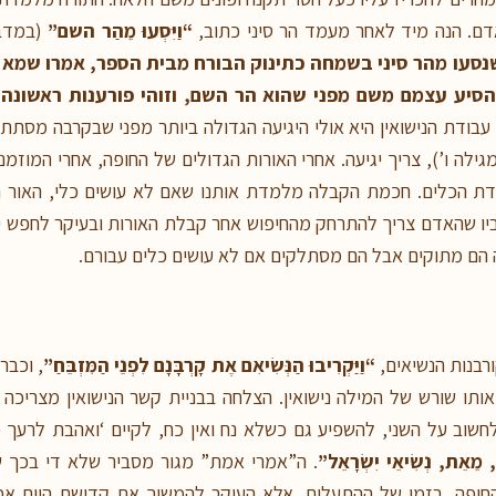
ם. הנה מיד לאחר מעמד הר סיני כתוב,
“וַיִּסְעוּ מֵהַר השם”
(במדב
עו מהר סיני בשמחה כתינוק הבורח מבית הספר, אמרו שמא ירבה 
יע עצמם משם מפני שהוא הר השם, וזוהי פורענות ראשונה
“
 עבודת הנישואין היא אולי היגיעה הגדולה ביותר מפני שבקרבה מסתתר
גילה ו’), צריך יגיעה. אחרי האורות הגדולים של החופה, אחרי המוזמני
דת הכלים. חכמת הקבלה מלמדת אותנו שאם לא עושים כלי, האור האינ
ו שהאדם צריך להתרחק מהחיפוש אחר קבלת האורות ובעיקר לחפש יג
ה הם מתוקים אבל הם מסתלקים אם לא עושים כלים עבורם.
רבנות הנשיאים,
“וַיַּקְרִיבוּ הַנְּשִׂיאִם אֶת קָרְבָּנָם לִפְנֵי הַמִּזְבֵּחַ”
, וכבר
אותו שורש של המילה נישואין. הצלחה בבניית קשר הנישואין מצריכ
לחשוב על השני, להשפיע גם כשלא נח ואין כח, לקיים ‘ואהבת לרעך 
ֹ, מֵאֵת, נְשִׂיאֵי יִשְׂרָאֵל”
. ה”אמרי אמת” מגור מסביר שלא די בכך
ם החופה, בזמן של ההתעלות. אלא העיקר להמשיך את קדושת היום א