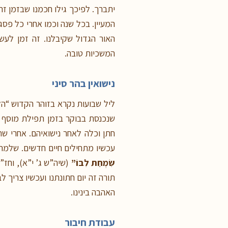
יתברך. לפיכך גילו חכמנו שבזמן 
המעיין. בכל שנה וכמו אחרי כל פסג
האור הגדול שקיבלנו. זה זמן לעש
המשכיות טובה.
נישואין בהר סיני
ליל שבועות נקרא בזוהר הקדוש “הל
שנכנסת בבוקר בזמן תפילת מוסף א
חתן וכלה לאחר נישואיהם. אחרי ש
עכשיו מתחילים חיים חדשים. שלמה
שִׂמְחַת לִבּוֹ”
(שיה”ש ג’ י”א), וחז”
תורה זה יום חתונתנו ועכשיו צריך
האהבה בינינו.
עבודת חיבור