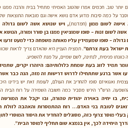
לם יותר טוב. חכמים אמרו שהטוב האמיתי מתחיל בבית והרבה ממנו 
 מוסבר על כמה סיבות מדוע אדם נושא אישה וגם מובאות התוצאות ש
 אישה לשום ממון
(חמדנות)
, ויש שנושא אשה לשום גדולה
(
אשה לשום זנות – סופו שמוציאין ממנו בן סורר ומורה, הנושא א
גדולה – סופו שמעמידין עליו מאותה משפחה כדי למעט זרעו א
 את ישראל בעת צרתם”
. תמצית העניין היא שהאדם צריך לראות שכוונ
כוונתו פנימית, לנתינה, לשם שמיים, על מנת להשפיע.
אומר תמיד לזוג בעת שמחת כלולותיהם: היזהרו יקרים, שתמי
עו אשר ברגע שתתחילו לדרוש דרישות זה מזה, הנה כבר אשר
צמית ואגואיזם סופו להחריב את העולם, לעומת זאת יש בידינו הי
שפעה. הרש”ר הירש מסביר כמה חשובה השמירה על רוח הבית היהו
ית, בו יחיה באוירה יהודית טהורה, ובו יקבל את המורשה
 דואגים לטובת בני האדם… רוח ההתמסרות והאהבה לזולת
בעלי מוסר צרוף כזה, מסוגלים להחדיר את היסוד המוסרי לתו
דרך היחידה לכך, אין בנמצא שום תחליף למוסר הבית”
.