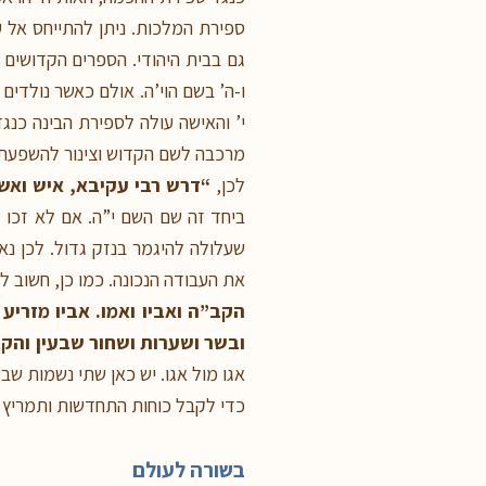
ספירת המלכות. ניתן להתייחס אל 
גם בבית היהודי. הספרים הקדושים
ו-ה’ בשם הוי’ה. אולם כאשר נולדי
י’ והאישה עולה לספירת הבינה כנגד
מרכבה לשם הקדוש וצינור להשפעת
לכן,
“דרש רבי עקיבא, איש ואשה
ביחד זה שם השם י”ה. אם לא זכו ל
שעלולה להיגמר בנזק גדול. לכן נ
את העבודה הנכונה. כמו כן, חשוב 
הקב”ה ואביו ואמו. אביו מזריע
ובשר ושערות ושחור שבעין והקב
אגו מול אגו. יש כאן שתי נשמות שב
כדי לקבל כוחות התחדשות ותמריץ ת
בשורה לעולם