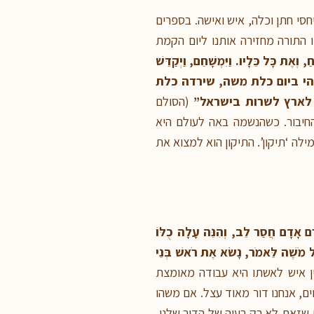
חסי חתן וכלה, איש ואישה. בספרים
התורה מחזירה אותנו ליום הקמת
, וְאֶת כָּל כֵּלָיו. וַיִּמְשָׁחֵם, וַיְקַדֵּשׁ
הי
ביום כלת משה, שירדה כלת
 לארץ לשרות בישראל”
(הסולם
חיבור. כשהנשמה באה לעולם היא
ילה ‘תיקון’. התיקון הוא למצוא את
ֶם אָדָם חֲסַר לֵב, וְהִנֵּה עָלָה כֻלּוֹ
 מֹשֶׁה לֵּאמֹר, נָשֹׂא אֶת רֹאשׁ בְּנֵי
ין איש לאשתו היא עבודה מאומצת
ם, אנחנו דור מאוד עצל. אם משהו
 שזאת לא רק בעיה של הדור שלנו,