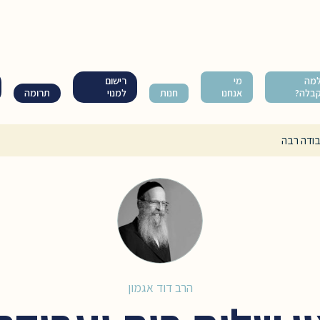
מה
מי
רישום
בלה?
אנחנו
חנות
למנוי
תרומה
בודה רבה
הרב דוד אגמון