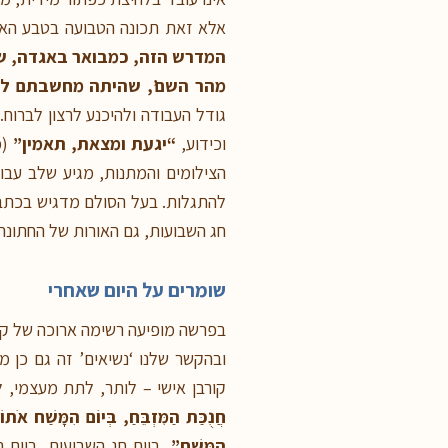
אלא זאת תכונה הטבועה בטבע האד
המדרש הזה, כמבואר באגדה, שנס
מהר השם’, שהיתה מחשבתם להס
גודל העבודה ולהיכנע לרצון לברוח.
וכידוע,
“יגעת ומצאת, תאמין”
(מ
הצילומים והמתנות, מגיע שלב עבו
להתגלות. בעל הסולם מדגיש בכתבי
חג השבועות, גם האורות של החתונ
שומרים על היום שאחרי
בפרשה מופיעה רשימה ארוכה של קו
ובהקשר שלנו ‘נשיאים’ זה גם כן מ
קורבן אישי – לותר, לתת מעצמי, 
חֲנֻכַּת הַמִּזְבֵּחַ, בְּיוֹם הִמָּשַׁח אֹתו
הִמָּשַׁח”
, ביום חג השבועות, ביו