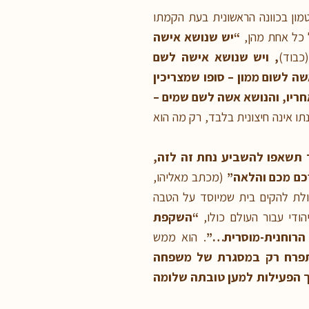
טמון בכוונה הראשונית בעת הקמתו
ל כל אחת מהן,
“יש שנושא אישה
כבוד)
, ויש שנושא אישה לשם
שה לשום ממון – סופו שמצריכין
חריו, והנושא אשה לשם שמים –
תו אינה חיצונית בלבד, רק מה הוא
ד תשאפו להשביע נחת זה לזה,
כם מכם והלאה”
(מכתב מאליהו,
כולת להקים בית שמיוסד על הטבה
די עבור העולם כולו,
“השקפת
 הרוחנית-מוסרית…”
. הוא ממש
 תפרח רק במסגרת של משפחה
ך הפעילות למען טובתה שלומה