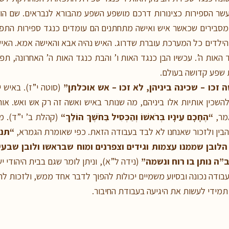
עשר הספירות כצינורות דרכם מושפע השפע מהבורא לנבראים. שם הוי
 מסבירים שכאשר איש ואישה מתחתנים הם עומדים כנגד ספירות התפאר
ם הילדים כל המערכת עוברת שדרוג. האיש נהיה אבא והאישה אמא. הא
 האות ה’. עכשיו הבן כנגד האות ו’ והבת כנגד האות ה’ האחרונה, תפ
 שפע קדושה בעולם.
 זכו – שכינה ביניהן, לא זכו – אש אוכלתן”
(סוטה י”ז). באיש 
השכין אותיות אלו ביניהם, מה שנותר באיש ואשה זה רק אש ואש. או
אמר,
“הֶחָכָם עֵינָיו בְּרֹאשׁוֹ וְהַכְּסִיל בַּחֹשֶׁךְ הוֹלֵךְ
“
(קהלת ב’ י”ד). מ
להבין ולזכור שאנחנו לא לבד בעבודה הזאת. כפי שאומרת הגמרא,
“תנו
 הלובן שממנו עצמות וגידים וצפרנים ומוח שבראשו ולובן שבעי
”ה נותן בו רוח ונשמה”
(נידה ל”א), וניתן לומר שגם בבית היהודי י
עבודה נכונה ובסיוע משמיים יכולות להפוך לדבר אחד ממש, ולזכות ל
מידי לעשות את היגיעה בעבודת החיבור.