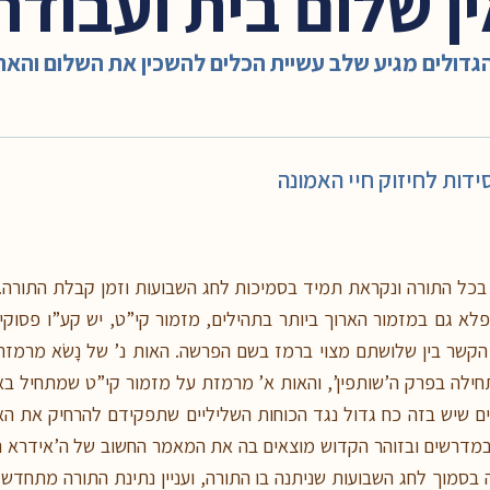
ין שלום בית ועבודה
הגדולים מגיע שלב עשיית הכלים להשכין את השלום והאה
דות לחיזוק חיי האמונה
פלא גם במזמור הארוך ביותר בתהילים, מזמור קי”ט, יש קע”ו פסוקי
קשר בין שלושתם מצוי ברמז בשם הפרשה. האות נ’ של נָשֹׂא מרמז
ה בפרק ה’שותפין’, והאות א’ מרמזת על מזמור קי”ט שמתחיל בא
לים שיש בזה כח גדול נגד הכוחות השליליים שתפקידם להרחיק את הא
מדרשים ובזוהר הקדוש מוצאים בה את המאמר החשוב של ה’אידרא רבה
 בסמוך לחג השבועות שניתנה בו התורה, ועניין נתינת התורה מתחדש 