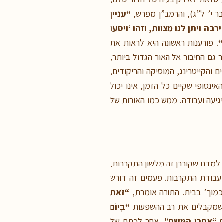
ר י’ ל”ג), והרמב”ן מפרש,
“
עניין
ויתן לנו מצוות, וזהו ‘ויסעו
. פורענות ראשונה היא לראות את
 גם החיבור אל האור הגדול ביותר,
ם והקייטרינג, המוסיקה והריקודים,
סופי שקיים כל הזמן, אינו יכול
יעה ועבודה. ממש כמו האורות של
 למדנו שקורבן זה מלשון התקרבות,
ה עבודת התקרבות. פעמים זה דורש
כמוך’ בבית. התורה אומרת,
“זֹאת
 שמקבלים את רב ההשפעות
“בְּיוֹם
ף
“אַחֲרֵי הִמָּשַׁח”
, אחר לכתם של