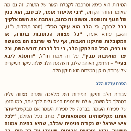
המידות הוא כיסא ומרכבה לקבלת האור של התורה. זה גם מה
שאומר הזוהר הקדוש,
“רבי אליעזר אומר, לב טוב, הוא בנין
של הגוף והנשמה. ומשום זה כתוב, ואהבת את השם אלקיך
בכל לבבך, כי הלב הוא עיקר הכל”
(זוהר תולדות נ”ז),
והאבן עזרא אומר,
“כל מצוות הכתובות בתורה, או
המקובלות שתיקנו האבות, אף על פי שרובם הם במעשה
או בפה, הכל הם לתקן הלב, כי כל לבבות דורש השם, וכל
יצר מחשבות מבין”
. על זה אמרו חז”ל,
“רחמנא ליבא
בעיי”
– הרחמן, האוהב שלנו, רוצה את הלב שלנו. עיקר העיקרים
של עבודת תיקון המידות הוא תיקון הלב.
הסרת ערלת הלב
עבודת הלב ותיקון המידות היא מלאכה שאדם מצווה עליה
במהלך כל השנה, אולם יש זמנים המסוגלים לכך יותר, כמו הזמן
של ספירת העומר. בברכה של ספירת העומר אנו מבקשים
“טהר
אותנו מקליפותינו ומטומאותינו”
. כותב בעל הסולם,
“לכל
איש ישראל יש נקודה פנימית שבלב, שהיא בחינת אמונה
פשוטה. והוא מירושת אבותינו שעמדו על הר סיני. רק