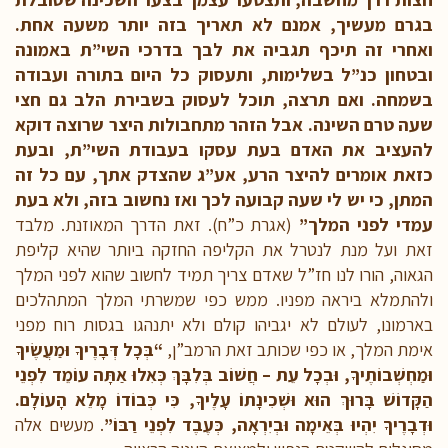
בגרם מעשיך, אמנם לא תאריך בזה יותר משעה אחת.
ואחרי זה תיכף תגביה את לבך בדרכי השי”ת באמונה
ובטחון כנ”ל בשלימות, ותעסוק כל היום בתורה ועבודה
בשמחה. ואם תרצה, תוכל לעסוק בשבירת הלב גם חצי
שעה טרם השינה. אבל הזהר מתחבולות היצר שרוצה דוקא
להעציב את האדם בעת עסקו בעבודת השי”ת, ובעת
כזאת אומרים להיצר הרע, אע”ג שהצדק אתך, עם כל זה
המתן, כי יש לי שעה קבועה לכך ואז נחשוב בזה, ולא בעת
עמדי לפני המלך”
(אגרת כ”ח). זאת הדרך המאוזנת. מלבד
זאת ועל מנת לנטרל את הקליפה החזקה ביותר שהיא קליפת
הגאוה, הורו לנו חז”ל שאדם צריך תמיד לחשוב שהוא לפני המלך
ולהתמלא ביראה מפניו. ממש כפי שמשרתי המלך המתהלכים
בארמונו, לעולם לא יגביהו קולם ולא יתנהגו בגסות רוח מפני
אימת המלך, או כפי שכותב זאת הרמב”ן,
“בְּכָל דְּבָרֶיךָ וּמַעֲשֶֹיךָ
וּמַחְשְׁבוֹתֶיךָ, וּבְכָל עֵת – חֲשׁוֹב בְּלִבָּךְ כְּאִלוּ אַתָּה עוֹמֵד לִפְנֵי
הַקָּדוֹשׁ בָּרוּךְ הוּא וּשְׁכִינָתוֹ עָלֶיךָ, כִּי כְּבוֹדוֹ מָלֵא הָעוֹלָם.
וּדְבָרֶיךָ יִהְיוּ בְּאֵימָה וּבְיִרְאָה, כְּעֶבֶד לִפְנֵי רַבּוֹ”
. מעשים אלה