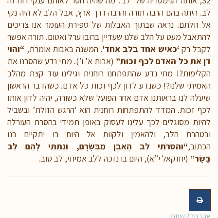
32, אותה הגימטריה של ‘לב’. מה שהיה חסר לאותם ענקי רוח זה
לב. היתה בהם הרבה תורה והרבה דרך ארץ, אבל הלב לא היה נקי
אל זולתם. נראה שבתוך האבלות של ספירת העומר אנו צריכים
להתאבל מעט על הלב שלנו שעדיין ברובו ערל ואטום. תורה אפשר
לקבל רק
‘כאיש אחד בלב אחד’
. המשנה באבות אומרת,
“והוי
דן את כל האדם לכף זכות”
(אבות א’ ו’). מתי נדע שהסרנו את
הקליפות?! מתי נדע שהתפתחנו רוחנית וגילינו עוד קצת מהלב
האמיתי שלנו?! כשנדע לדון לכף זכות כל אדם. כשהדבר הראשון
שיעלה לנו בראותנו אדם אחר הפועל שלא כשורה, יהיה לדון אותו
לכף זכות. המדד להתפתחות רוחנית הוא ‘הרגש הזולת’ ובשביל
להיות מסוגלים לכך עלינו לעסוק באופן תמידי בהסרת העורלה
ובטהרת הלב, ולהאמין ולקוות אל היום בו יתקיים בנו
הכתוב,
“וַהֲסִרֹתִי לֵב הָאֶבֶן מִבְּשָׂרָם, וְנָתַתִּי לָהֶם לֵב
בָּשָׂר”
(יחזקאל י”א), היום בו נזכה ללב אמיתי, לב טוב.
אהבתם? שתפו