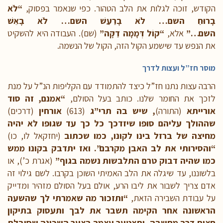
הקודש, זוכה לגלות את הלב הטהור. כפי שנאמר בפסוק,
“לֹא
בָרוּחַ השם… לֹא בָרַעַשׁ השם… לֹא בָאֵשׁ
השם…”
אלא,
“קוֹל דְּמָמָה דַקָּה”
(שם). העבודה היא להשקיט
את הנפש עד שישמע הקול הזה, הקול של הנשמה.
מוסר חז”ל ועצות לדרך
הרבה עצות נתנו חז”ל כיצד להתמודד עם הקליפות הנ”ל על מנת
לזכך את החומר שלנו. כותב בעל הסולם,
“אמנם, זה סוד
אורייתא
(התורה)
, שיש בה תרי”ג
(613)
אורחין
(דרכים)
שההולך עליהם סופו שיזדכך כל כך עד שגופו לא יהיה
מחיצה של ברזל בינו לקונו, כמו שכתוב
(יחזקאל לו, כו)
“והסירותי את לב האבן מקרבם”. ואז יתדבק בקונו ממש
כמו שהיה דבוק טרם התלבשות נשמה בגוף”
(אגרת כ’), או
בלשוננו, עד שיגלה את הלב האמיתי השוכן בקרבו. לשם גילוי זה
אדם צריך לשבור את ליבו הרע, אולם בעל הסולם מזהיר ומדייק
על עבודת השבירה הזאת,
“ותזכור מה שאמרתי לך שהשעה
הראשונה אחר הקימה תשבר את לבך ותעסוק בתיקון
חצות דרך מחשבה, ותצטער עצמך בצער השכינה שסובלת