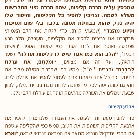
שמכסין עליה הרבה קליפות, שהם הרבה מיני התלבשות
משלא לשמה. וצריכין להסיר כל הקליפות, והיסוד שלו
יהיה נקי, שהוא בבחינת אמונה בלבד בלי שום תמיכות
וסיוע מהצד”
(שמעתי ק”ח). כדי לגלות את הלב האמיתי
שבקרבנו אנו צריכים להסיר את הקליפות, העורלה, הלב הרע
שמכסה ואוטם את לבנו הטוב. כפי שאומר הספר ‘ראשית
חכמה’,
“הלב הוא כמו אגוז שיש לו קליפות וערלה”
(שער
היראה), ועל זה אנו מצווים,
“וּמַלְתֶּם, אֵת עָרְלַת
לְבַבְכֶם”
(דברים י’ ט”ז). ממש כפי שבברית המילה מלים את
התינוק, כך כל אחד מאתנו צריך לעמול להסיר את עורלת ליבו.
זוהי גם כוונה יפה לכל מי שזוכה להיות נוכח בברית מילה, לכוון
שבעת שמלים את העורלה מהתינוק תוסר גם עורלת הלב שלנו.
ארבע קליפות
כדי להבין מעט יותר לעומק את העבודה שלנו צריך להכיר את
ארבעת הקליפות העוטפות את הטוב, ממש כפי שהקליפה עוטפת
את הפרי. יחזקאל הנביא מתאר את המראה הנבואי שראה,
“וָאֵרֶא