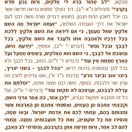
מבקש,
“לֵב טָהוֹר בְּרָא לִי אֱלֹקִים, וְרוּחַ נָכוֹן חַדֵּשׁ
בְּקִרְבִּי”
(תהילים נ”א י”ב). דוד המלך מחפש בריאה חדשה אשר
בה יוכל לשכון הרוח הנכון. בחומש דברים מורה משה רבנו לעם
ישראל את דרך העבודה השלמה,
“וְעַתָּה יִשְׂרָאֵל מָה השם
אֱלֹקֶיךָ שֹׁאֵל מֵעִמָּךְ, כִּי אִם לְיִרְאָה אֶת השם אֱלֹקֶיךָ לָלֶכֶת
בְּכָל דְּרָכָיו וּלְאַהֲבָה אֹתוֹ וְלַעֲבֹד אֶת השם אֱלֹקֶיךָ, בְּכָל
לְבָבְךָ וּבְכָל נַפְשֶׁ”
(דברים י’ י”ב), ומוסיף,
“וְיָדַעְתָּ הַיּוֹם,
וַהֲשֵׁבֹתָ אֶל לְבָבֶךָ, כִּי השם הוּא הָאֱלֹקִים, בַּשָּׁמַיִם מִמַּעַל וְעַל
הָאָרֶץ מִתָּחַת אֵין עוֹד”
(דברים ד’ ל”ט). כתוב, בכל לבבך ולא
בכל לבך ובמסכת ברכות דרשו,
“בכל לבבך – בשני יצריך,
ביצר טוב וביצר הרע”
(ברכות נ”ד א’), ואנו צריכים להבין מה
עניין שני הלבבות. בנוסף, משה רבנו מצוה אותנו,
“וּמַלְתֶּם אֵת
עָרְלַת לְבַבְכֶם, וְעָרְפְּכֶם לֹא תַקְשׁוּ עוֹד”
(דברים י’ ט”ז), ועל
כל זה מתנבא יחזקאל הנביא,
“לָכֵן אֱמֹר, כֹּה אָמַר אֲדֹנָי השם,
וְקִבַּצְתִּי אֶתְכֶם מִן הָעַמִּים, וְאָסַפְתִּי אֶתְכֶם מִן הָאֲרָצוֹת אֲשֶׁר
נְפֹצוֹתֶם בָּהֶם, וְנָתַתִּי לָכֶם אֶת אַדְמַת יִשְׂרָאֵל. וּבָאוּ שָׁמָּה,
וְהֵסִירוּ אֶת כָּל שִׁקּוּצֶיהָ, וְאֶת כָּל תּוֹעֲבוֹתֶיהָ מִמֶּנָּה. וְנָתַתִּי
לָהֶם לֵב אֶחָד, וְרוּחַ חֲדָשָׁה אֶתֵּן בְּקִרְבְּכֶם, וַהֲסִרֹתִי לֵב הָאֶבֶן,