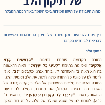
של תיקון הלב
מהות העבודה של תיקון המידות בימי העומר באור חכמת הקבלה
בין פסח לשבועות זמן מיוחד של תיקון ההתנהגות ואפשרות
לבריאת לב חדש בקרבנו
פסוקי הלב
התורה הקדושה פותחת בתיבות
“בְּרֵאשִׁית בָּרָא
אֱלֹקִים”
ומסיימת בתיבות
“לְעֵינֵי כָּל יִשְׂרָאֵל”
. האות הראשונה
בה היא האות ב’ והאחרונה ל’, וביחד אנחנו מקבלים
‘לב’
, אולי
לרמוז לנו על כוונת כל התורה כולה לגלות את הלב האמיתי שלנו.
התורה והכתובים מלאים התייחסות אל הלב כעיקר העבודה של
האדם. כבר בסיפור המבול, שם מוזכרת המילה לב בפעם
הראשונה, נאמר,
“כִּי יֵצֶר לֵב הָאָדָם רַע מִנְּעֻרָיו”
(בראשית ח’
כ”א), להורות לנו על הטבע המולד של הלב. על זה דוד המלך