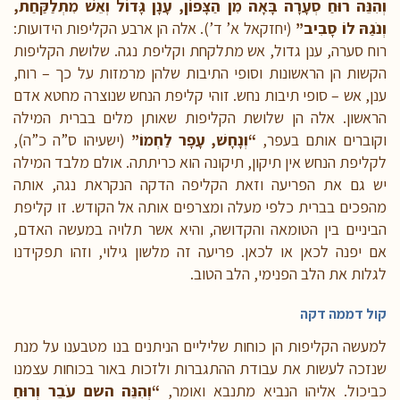
וְהִנֵּה רוּחַ סְעָרָה בָּאָה מִן הַצָּפוֹן, עָנָן גָּדוֹל וְאֵשׁ מִתְלַקַּחַת,
וְנֹגַהּ לוֹ סָבִיב”
(יחזקאל א’ ד’). אלה הן ארבע הקליפות הידועות:
רוח סערה, ענן גדול, אש מתלקחת וקליפת נגה. שלושת הקליפות
הקשות הן הראשונות וסופי התיבות שלהן מרמזות על כך – רוח,
ענן, אש – סופי תיבות נחש. זוהי קליפת הנחש שנוצרה מחטא אדם
הראשון. אלה הן שלושת הקליפות שאותן מלים בברית המילה
וקוברים אותם בעפר,
“וְנָחָשׁ, עָפָר לַחְמוֹ”
(ישעיהו ס”ה כ”ה),
לקליפת הנחש אין תיקון, תיקונה הוא כריתתה. אולם מלבד המילה
יש גם את הפריעה וזאת הקליפה הדקה הנקראת נגה, אותה
מהפכים בברית כלפי מעלה ומצרפים אותה אל הקודש. זו קליפת
הביניים בין הטומאה והקדושה, והיא אשר תלויה במעשה האדם,
אם יפנה לכאן או לכאן. פריעה זה מלשון גילוי, וזהו תפקידנו
לגלות את הלב הפנימי, הלב הטוב.
קול דממה דקה
למעשה הקליפות הן כוחות שליליים הניתנים בנו מטבענו על מנת
שנזכה לעשות את עבודת ההתגברות ולזכות באור בכוחות עצמנו
כביכול. אליהו הנביא מתנבא ואומר,
“וְהִנֵּה השם עֹבֵר וְרוּחַ