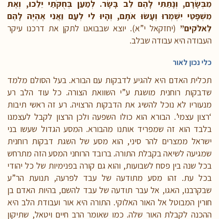
מִבְּשָׂרָם, וְנָתַתִּי לָהֶם לֵב בָּשָׂר. לְמַעַן בְּחֻקֹּתַי יֵלֵכוּ, וְאֶת
מִשְׁפָּטַי יִשְׁמְרוּ וְעָשׂוּ אֹתָם, וְהָיוּ לִי לְעָם וַאֲנִי אֶהְיֶה לָהֶם
לֵאלֹקִים”
(יחזקאל י”א). יוצא שבבואנו לתקן את דרכנו עיקר
העבודה היא עבודה שבלב.
כלי נכון לאור
תכלית האדם היא להגיע לדבקות עם הבורא. בעל הסולם מלמד
שדבקות רוחנית מושגת ע”י השוואת הצורה. כל עוד הלב רע
מנעוריו לא נוכל להשיג את הדבקות הרצויה. רע זה ראשי תיבות
‘רצון עצמי’. הבורא הוא כולו השפעה ולכן הרצון לקבל לעצמנו
בלבד הוא זה שמפריד אותנו מהבורא. המסע הגדול שעשו בני
ישראל ממצרים להר סיני, הוא מסע של השגת דבקות רוחנית
שמגיעה לשיאה בקבלת התורה. ברובד הרוחני המסע הזה מתרחש
בכל שנה בין פסח לשבועות, והוא גם קורה בפנימיות של כל יהודי
בכל עת. זהו מסע מתודעה של עבד לפרעה, תנועת הר”ע
שבקרבנו, האגו, אל עבר תודעה של עבד להשם, בהיות האדם בן
חורין המבוטל אל האור האלוקי. התורה היא אור ועבודת הלב היא
ההכנה לקבלת האור שלה. כמו שאומר הרב חיים ויטאל, שתיקון