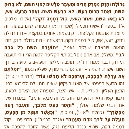
גְּדוֹלָה וְחָזָק מְפָרֵק הָרִים וּמְשַׁבֵּר סְלָעִים לִפְנֵי השם, לֹא בָרוּחַ
השם, וְאַחַר הָרוּחַ רַעַשׁ, לֹא בָרַעַשׁ השם. וְאַחַר הָרַעַשׁ אֵשׁ,
לֹא בָאֵשׁ השם, וְאַחַר הָאֵשׁ, קוֹל דְּמָמָה דַקָּה”
(אליהו, מלכים
א’). בספר ‘ראשית חכמה’ (שער היראה) מפורש שגם בפסוק זה
מיוצגות ארבעת הקליפות רק בשמות אחרים במקצת – רוח גדולה
וחזק, רעש, אש, קול דממה דקה. הראשונה – רוח גדולה וחזק, זוהי
הגאוה שבאדם שעליה נאמר,
“תּוֹעֲבַת השם כָּל גְּבַהּ
לֵב”
(משלי). אם אדם נופל בפיתוי הקליפה הזאת הרי זוהי תועבה
גמורה, וכבר אמרו חז”ל, תועבה מלשון תועה-בה, טועה בדרך
השם הישרה. השניה – רעש או קושי עורף, שעליה נאמר,
“וּמַלְתֶּם
אֵת עָרְלַת לְבַבְכֶם, וְעָרְפְּכֶם לֹא תַקְשׁוּ עוֹד”
(דברים י’ ט”ז).
זהו הרעש הפנימי של האגו העקשן שאינו נותן לנו להיכנע בפני
הרצון העליון. השלישית – אש היצר, המפתה את האדם לכעס,
דיבור קשה ותאוות העולם הזה. על זה מביא הרמב”ן באגרת שלו
את דברי שלמה המלך,
“וְהָסֵר כַּעַס מִלִּבֶּךָ, וְהַעֲבֵר רָעָה
מִבְּשָׂרֶךָ”
(קהלת י”א י’), ומוסיף,
“וְכַאֲשֶׁר תִּנָּצֵל מִן הַכַּעַס,
תַּעֲלֶה עַל לִבְּךָ מִדַּת הָעֲנָוָה”
(אגרת הרמב”ן). הרביעית – קול
דממה דקה, שהיא כנגד קליפת נגה, אשר הזוכה להפכה אל