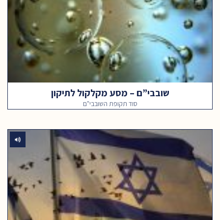
שובבי”ם – מסע מקלקול לתיקון
סוד תקופת השובבי"ם