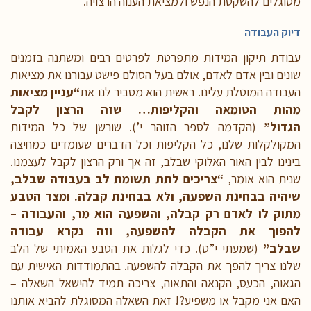
מסוגלים להשקטת הנפש ולמציאת הענוה הרצויה.
דיוק העבודה
עבודת תיקון המידות מתפרטת לפרטים רבים ומשתנה בזמנים
שונים ובין אדם לאדם, אולם בעל הסולם פישט עבורנו את מציאות
העבודה המוטלת עלינו. ראשית הוא מסביר לנו את
“עניין מציאות
מהות הטומאה והקליפות… שזה הרצון לקבל
הגדול”
(הקדמה לספר הזוהר י’). שורשן של כל המידות
המקולקלות שלנו, כל הקליפות וכל הדברים שעומדים כמחיצה
בינינו לבין האור האלוקי שבלב, זה אך ורק הרצון לקבל לעצמנו.
שנית הוא אומר,
“צריכים לתת תשומת לב בעבודה שבלב,
שיהיה בבחינת השפעה, ולא בבחינת קבלה. ומצד הטבע
מתוק לו לאדם רק קבלה, והשפעה הוא מר, והעבודה –
להפוך את הקבלה להשפעה, וזה נקרא עבודה
שבלב”
(שמעתי י”ט). כדי לגלות את הטבע האמיתי של הלב
שלנו צריך להפך את הקבלה להשפעה. בהתמודדות האישית עם
הגאוה, הכעס, הקנאה והתאוה, צריכה תמיד להישאל השאלה –
האם אני מקבל או משפיע?! זאת השאלה המסוגלת להביא אותנו