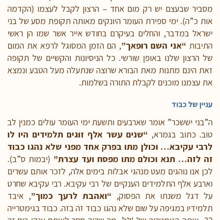
מסביר שבעצם יש רק מום אחד – הרצון לקבל לעצמו (הקדמה
אות כ”ה). ימי ספירת העומר היונקים מאותה תקופת מסע של בני
ישראל במדבר, והחלים בעיקרם בחודש אייר אשר שמו הן ראשי
התיבות
“אני השם רופאך”
, הם הזמן המסוגל לרפא את המום
של הרצון שלנו באופן שורשי. כל הניסיונות והקשיים של תקופה
זאת הינם מתנות מאת הבורא שרוצה שנתעלה מעל הטבע ונמצא
את עצמנו מוכנים לקבלת התורה בשלמות.
עניין של כבוד
ה”בני יששכר” אומר שארבעים ותשעת ימי העומר עולים כמנין לב
טוב. כתוב בגמרא,
“שנים עשר אלף זוגים תלמידים היו לו
לרבי עקיבא… וכולן מתו בפרק אחד מפני שלא נהגו כבוד
זה לזה… תנא וכולם מתו מפסח ועד עצרת”
(יבמות ס”ב).
לכן אנו נוהגים מעט מנהגי אבלות בימים אלה, לזכר אותם עשרים
וארבע אלף התלמידים הענקיים של רבי עקיבא. רבי עקיבא שחרט
על דגל משנתו את הפסוק,
“ואהבת לרעך כמוך”
, איבד
תלמידיו במגיפה על שום שלא נהגו כבוד זה בזה. כבוד בגימטרייה