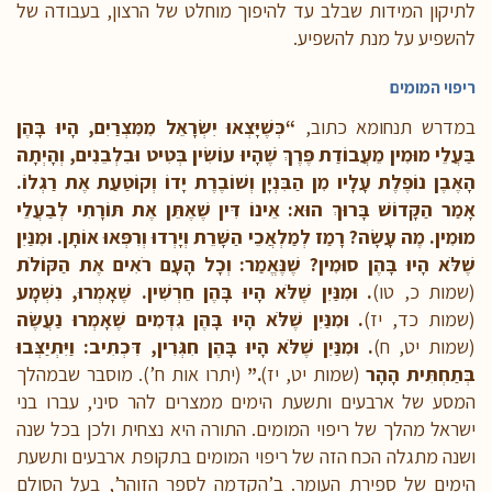
לתיקון המידות שבלב עד להיפוך מוחלט של הרצון, בעבודה של
להשפיע על מנת להשפיע.
ריפוי המומים
במדרש תנחומא כתוב,
“כְּשֶׁיָּצְאוּ יִשְׂרָאֵל מִמִּצְרַיִם, הָיוּ בָּהֶן
בַּעֲלֵי מוּמִין מֵעֲבוֹדַת פֶּרֶךְ שֶׁהָיוּ עוֹשִׂין בְּטִיט וּבִלְבֵנִים, וְהָיְתָה
הָאֶבֶן נוֹפֶלֶת עָלָיו מִן הַבִּנְיָן וְשׁוֹבֶרֶת יָדוֹ וְקוֹטַעַת אֶת רַגְלוֹ.
אָמַר הַקָּדוֹשׁ בָּרוּךְ הוּא: אֵינוֹ דִּין שֶׁאֶתֵּן אֶת תּוֹרָתִי לְבַעֲלֵי
מוּמִין. מֶה עָשָׂה? רָמַז לְמַלְאֲכֵי הַשָּׁרֵת וְיָרְדוּ וְרִפְּאוּ אוֹתָן. וּמִנַּיִן
שֶׁלֹּא הָיוּ בָּהֶן סוּמִין? שֶׁנֶּאֱמַר: וְכָל הָעָם רֹאִים אֶת הַקּוֹלֹת
(שמות כ, טו)
. וּמִנַּיִן שֶׁלֹּא הָיוּ בָּהֶן חֵרְשִׁין. שֶׁאָמְרוּ, נִשְׁמָע
(שמות כד, יז)
. וּמִנַּיִן שֶׁלֹּא הָיוּ בָּהֶן גִּדְּמִים שֶׁאָמְרוּ נַעֲשֶׂה
(שמות יט, ח)
. וּמִנַּיִן שֶׁלֹּא הָיוּ בָּהֶן חִגְּרִין, דִּכְתִיב: וַיִּתְיַצְּבוּ
בְּתַחְתִּית הָהָר
(שמות יט, יז)
.”
(יתרו אות ח’). מוסבר שבמהלך
המסע של ארבעים ותשעת הימים ממצרים להר סיני, עברו בני
ישראל מהלך של ריפוי המומים. התורה היא נצחית ולכן בכל שנה
ושנה מתגלה הכח הזה של ריפוי המומים בתקופת ארבעים ותשעת
הימים של ספירת העומר. ב’הקדמה לספר הזוהר’, בעל הסולם