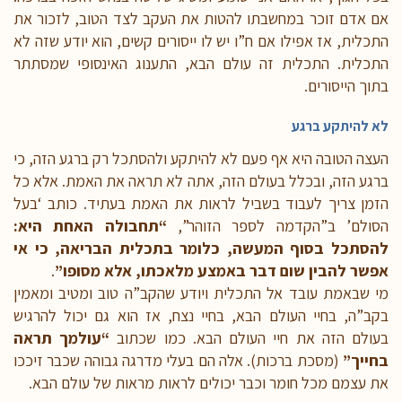
אם אדם זוכר במחשבתו להטות את העקב לצד הטוב, לזכור את
התכלית, אז אפילו אם ח”ו יש לו ייסורים קשים, הוא יודע שזה לא
התכלית. התכלית זה עולם הבא, התענוג האינסופי שמסתתר
בתוך הייסורים.
לא להיתקע ברגע
העצה הטובה היא אף פעם לא להיתקע ולהסתכל רק ברגע הזה, כי
ברגע הזה, ובכלל בעולם הזה, אתה לא תראה את האמת. אלא כל
הזמן צריך לעבוד בשביל לראות את האמת בעתיד. כותב ‘בעל
הסולם’ ב”הקדמה לספר הזוהר”,
“תחבולה האחת היא:
להסתכל בסוף המעשה, כלומר בתכלית הבריאה, כי אי
אפשר להבין שום דבר באמצע מלאכתו, אלא מסופו”
.
מי שבאמת עובד אל התכלית ויודע שהקב”ה טוב ומטיב ומאמין
בקב”ה, בחיי העולם הבא, בחיי נצח, אז הוא גם יכול להרגיש
בעולם הזה את חיי העולם הבא. כמו שכתוב
“עולמך תראה
בחייך”
(מסכת ברכות). אלה הם בעלי מדרגה גבוהה שכבר זיככו
את עצמם מכל חומר וכבר יכולים לראות מראות של עולם הבא.