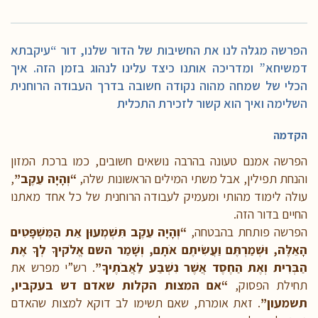
הפרשה מגלה לנו את החשיבות של הדור שלנו, דור “עיקבתא
דמשיחא” ומדריכה אותנו כיצד עלינו לנהוג בזמן הזה. איך
הכלי של שמחה מהוה נקודה חשובה בדרך העבודה הרוחנית
השלימה ואיך הוא קשור לזכירת התכלית
הקדמה
הפרשה אמנם טעונה בהרבה נושאים חשובים, כמו ברכת המזון
והנחת תפילין, אבל משתי המילים הראשונות שלה,
“וְהָיָה עֵקֶב”
,
עולה לימוד מהותי ומעמיק לעבודה הרוחנית של כל אחד מאתנו
החיים בדור הזה.
הפרשה פותחת בהבטחה,
“וְהָיָה עֵקֶב תִּשְׁמְעוּן אֵת הַמִּשְׁפָּטִים
הָאֵלֶּה, וּשְׁמַרְתֶּם וַעֲשִׂיתֶם אֹתָם, וְשָׁמַר השם אֱלֹקיךָ לְךָ אֶת
הַבְּרִית וְאֶת הַחֶסֶד אֲשֶׁר נִשְׁבַּע לַאֲבֹתֶיךָ”
. רש”י מפרש את
תחילת הפסוק,
“אם המצות הקלות שאדם דש בעקביו,
תשמעון”
. זאת אומרת, שאם תשימו לב דוקא למצות שהאדם