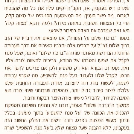
א’). הפרשה אומרת שאם האדם ישמור אפילו את המצוות הקלות
שאדם דש בעקביו, אז, הקב”ה יקיים עליו את כל מה שהבטיח
לאבות. מה פשר הענין? מה המשמעות הפנימית של מצוה קלה,
הרי כל המצוות חשובות באותה מידה? ולמה דוקא ‘מצוה קלה’
היא זאת שמזכה את האדם בחיבור לשפע?
בספר “ברכת שלום על התורה”, אנו מוצאים את דבריו של הרב
ברוך שלום זצ”ל על דברים אלה ודבריו מאירים את דרך העבודה
הרוחנית הנדרשת מאתנו. פותח ה”ברכת שלום” ואומר, שעל מנת
לקבל את שפעו והטבתו של הבורא, צריכים להשוות צורה אליו.
זאת אומרת, הבורא הוא רק משפיע ולכן אנו צריכים להפך את
הרצון לקבל שלנו ולעבוד בעל-מנת להשפיע. מה שקרוי עבודה
לשמה, לעשות נחת רוח ליוצרנו. אחרת העבודה הרוחנית שלנו
עלולה ליצור פירוד גדול יותר, מהסיבה שברוחני שינוי צורה הוא
הסיבה לפירוד, להבדיל משיווי צורה היוצר דבקות וחיבור.
ממשיך ה”ברכת שלום” ואומר, רובנו לא נותנים חשיבות מספקת
להכניס את הכוונה של ‘על מנת להשפיע’ בתוך מעשינו בכלל
ובתוך מעשי המצוות בפרט. רובנו דשים את החלק החשוב הזה
בעקבינו, ללא ההבנה שעל מצוות שלא ב’על מנת להשפיע’ שורה