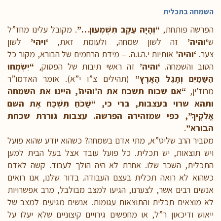
השמחה בתכלית
הפרשה פותחת,
“וְהָיָה עֵקֶב תִּשְׁמְעוּן…”
. מקובל עלינו מחז”ל
ש
‘והיה’
זה לשון שמחה, ולעומת זאת,
‘ויהי’
לשון
צער.
‘והיה’
אותיות י.ה.ו.ה. – מידת הרחמים של הבורא, מקור כל
הטוב והשמחה.
‘והיה’
זה ראשי תיבות של הפסוק,
“יִשְׂמְחוּ
הַשָּׁמַיִם וְתָגֵל הָאָרֶץ”
(תהילים צ”ו י”א). אומר האדמו”ר
מרוז’ין,
“אם שכוח תשכח את ה’והיה’, היינו את השמחה
ותהא שרוי בעצבות, ברי כי, “שָׁכֹחַ תִּשְׁכַּח אֶת השם
אֱלֹקֶיךָ”, כפי שמזהירה הפרשה. עצבות גוררת שכחת
הבורא”
.
מסביר הרב שליט”א, מתי אדם בשמחה? כשהוא יודע שהוא פועל
ויש תוצאות, יש תכלית. כל פועל עובד אצל בעל הבית למען
התכלית, השכר שלו. אחרת לא היה הולך לעבוד. קשה לאדם
כשהוא לא רואה תכלית בעצם העבודה. בדור שלנו, אנו רואים
אנשים רבים אשר, לצערנו, הגיעו למצב מבולבל, מרב אפשרויות
לא מוצאים תכלית והתוצאות עגומות. אנשים מגיעים למצב של
ייאוש ודיכאון ר”ל, או מחפשים גירויים קיצוניים שלא יעלו על