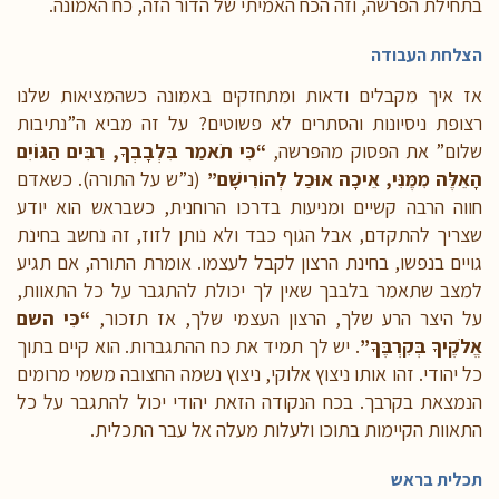
בתחילת הפרשה, וזה הכח האמיתי של הדור הזה, כח האמונה.
הצלחת העבודה
אז איך מקבלים ודאות ומתחזקים באמונה כשהמציאות שלנו
רצופת ניסיונות והסתרים לא פשוטים? על זה מביא ה”נתיבות
שלום” את הפסוק מהפרשה,
“כִּי תֹאמַר בִּלְבָבְךָ, רַבִּים הַגּוֹיִם
הָאֵלֶּה מִמֶּנִּי, אֵיכָה אוּכַל לְהוֹרִישָׁם”
(נ”ש על התורה). כשאדם
חווה הרבה קשיים ומניעות בדרכו הרוחנית, כשבראש הוא יודע
שצריך להתקדם, אבל הגוף כבד ולא נותן לזוז, זה נחשב בחינת
גויים בנפשו, בחינת הרצון לקבל לעצמו. אומרת התורה, אם תגיע
למצב שתאמר בלבבך שאין לך יכולת להתגבר על כל התאוות,
על היצר הרע שלך, הרצון העצמי שלך, אז תזכור,
“כִּי השם
אֱלֹקֶיךָ בְּקִרְבֶּךָ”
. יש לך תמיד את כח ההתגברות. הוא קיים בתוך
כל יהודי. זהו אותו ניצוץ אלוקי, ניצוץ נשמה החצובה משמי מרומים
הנמצאת בקרבך. בכח הנקודה הזאת יהודי יכול להתגבר על כל
התאוות הקיימות בתוכו ולעלות מעלה אל עבר התכלית.
תכלית בראש