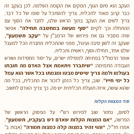
העקב הוא סיום הגוף, המקים את הקומה השלמה. לכן בעקב זה
כבר קרוב מאוד לתכלית. צריך להסתכל על סופו של כל דבר.
צריך לשים את העקב בתוך הראש שלנו, לחבר את הסוף עם
ההתחלה וכך לקיים
“סוף מעשה במחשבה תחילה”
. אפשר
שזה מסביר גם את פירושו של הרמב”ן על
“עֵקֶב תִּשְׁמְעוּן”
,
שעקב זה לשון סיבה ועיגול, מפני שהתכלית מחברת הכל למעגל
שלם אחד, תחילה וסוף, ראשית ותכלית.
אומר הרמח”ל בפתיחה למסילת ישרים, על יסוד החסידות ושורש
העבודה התמימה:
“שיתברר ויתאמת אצל האדם מה חובתו
בעולמו ולמה צריך שישים מבטו ומגמתו בכל אשר הוא עמל
כל ימי חייו”
. שוב, צריך כל הזמן לזכור את התכלית, בכל מה
שהוא עושה, איזה תועלת תכליתית יש פה. כך צריך האדם לחשוב.
סוד המצוות הקלות
לסיום, נחזור שוב לפירוש רש”י על הפסוק הראשון של
הפרשה,
“אם המצות הקלות שאדם דש בעקביו, תשמעון”
.
אמרו חז”ל,
“והוי זהיר במצוה קלה כמצוה חמורה”
(אבות ב’