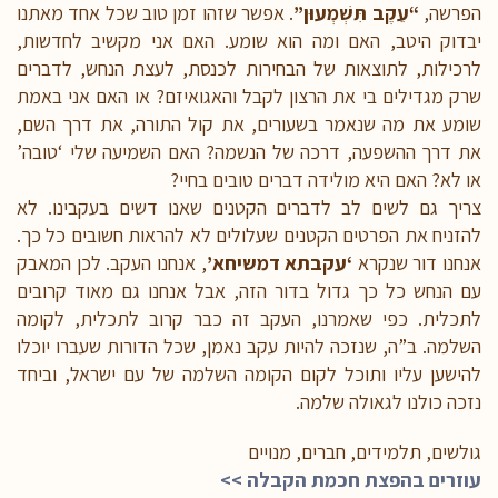
הפרשה,
“עֵקֶב תִּשְׁמְעוּן”
. אפשר שזהו זמן טוב שכל אחד מאתנו
יבדוק היטב, האם ומה הוא שומע. האם אני מקשיב לחדשות,
לרכילות, לתוצאות של הבחירות לכנסת, לעצת הנחש, לדברים
שרק מגדילים בי את הרצון לקבל והאגואיזם? או האם אני באמת
שומע את מה שנאמר בשעורים, את קול התורה, את דרך השם,
את דרך ההשפעה, דרכה של הנשמה? האם השמיעה שלי ‘טובה’
או לא? האם היא מולידה דברים טובים בחיי?
צריך גם לשים לב לדברים הקטנים שאנו דשים בעקבינו. לא
להזניח את הפרטים הקטנים שעלולים לא להראות חשובים כל כך.
אנחנו דור שנקרא
‘עקבתא דמשיחא’
, אנחנו העקב. לכן המאבק
עם הנחש כל כך גדול בדור הזה, אבל אנחנו גם מאוד קרובים
לתכלית. כפי שאמרנו, העקב זה כבר קרוב לתכלית, לקומה
השלמה. ב”ה, שנזכה להיות עקב נאמן, שכל הדורות שעברו יוכלו
להישען עליו ותוכל לקום הקומה השלמה של עם ישראל, וביחד
נזכה כולנו לגאולה שלמה.
גולשים, תלמידים, חברים, מנויים
עוזרים בהפצת חכמת הקבלה >>