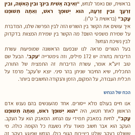
בראשית, שם נאמר לנחש,
“וְאֵיבָה אָשִׁית בֵּינְךָ וּבֵין הָאִשָּׁה, וּבֵין
זַרְעֲךָ וּבֵין זַרְעָהּ, הוּא יְשׁוּפְךָ רֹאשׁ, וְאַתָּה תְּשׁוּפֶנּוּ
עָקֵב”
(בראשית ג’ ט”ו).
איך עושים את הקשר בין השורש הזה לבין הפרשה שלנו, המדברת
על שמירת משפטי השם? מה הקשר בין שמירת המצוות בדקדוק
לבין נשיכת הנחש?
בעל הטורים מראה לנו שבפעם הראשונה שמופיעות עשרת
הדיברות בתורה יש 172 מילים, וזה גימטרייה
‘עקב’
. הבעל שם
טוב זיע”א אומר, עשרת הדיברות זה התמצית של התורה,
התכלית, שיא החיבור שניתן בהר סיני. יוצא ש’עקב’ מרמז על
תכלית העבודה, על המקום, הזמן והנקודה החשובים ביותר.
הכח של הנחש
אנו חיים בעולם מלא ייסורים. אחד מהעונשים בהם נענש אדם
הראשון לאחר חטאו, היה
“הוּא יְשׁוּפְךָ רֹאשׁ, וְאַתָּה תְּשׁוּפֶנּוּ
עָקֵב”
, לחיות במאבק תמידי עם הנחש. המאבק הוא על העקב.
העקב הוא אבר חשוב מאוד עליו נשענת כל הקומה כולה. מי
ששולט בעקב שולט ביציבות הגוף כולו. הנחש שפוגע בעקב זה