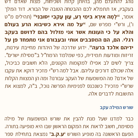
נוהג להתעלם מהן, בהיותן קלות ושכיחות, מצות שאדם דש
בעקביו, אז תתמלא לכם ההבטחה הטובה של הבורא. דוד המלך
אומר,
“לָמָּה אִירָא בִּימֵי רָע, עֲון עֲקֵבַי יְסוּבֵּנִי”
(תהילים מ”ט
ו’), ורש”י מפרש שם,
“על מה אירא כשיבוא הרע בעולם
והלא על כי העונות אשר אני מזלזל בהם לדושם בעקב
רגלי. הם, הם המסבבים אותי ובעבורם אני מתפחד פן על
ידיהם אלכד ברעה”
. ידוע שדרכה של היהדות מחייבת עירנות,
זריזות ומודעות תמידית, כפי שמלמד הרמח”ל ב”מסילת ישרים”.
צריך לשים לב אפילו למקומות הקטנים, הלא חשובים כביכול,
אלה שכולם דורכים עליהם. אבל למה רש”י מזכיר דוקא את עקבו
של אדם? מה המשמעות של העקב עבורנו? ומה הן המצוות הקלות
שרש”י מזכיר? כשנכנס לפנימיות הפרשה נוכל, ב”ה, למצוא את
התשובות לדברים אלה.
שורש המילה עקב
כבר למדנו שעל מנת להבין את שורש המשמעות של מילה
מסוימת, חשוב לראות את המקום הראשון שבו היא מופיעה בתורה.
הפעם הראשונה בה מופיע השורש
‘ע.ק.ב’
נמצאת בתחילת ספר