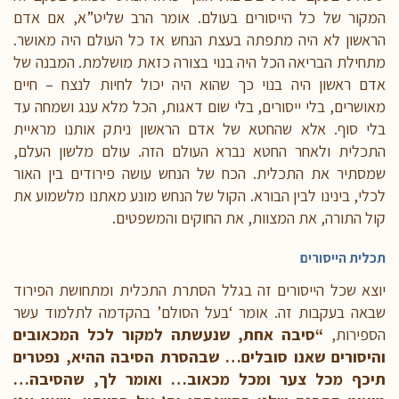
המקור של כל הייסורים בעולם. אומר הרב שליט”א, אם אדם
הראשון לא היה מתפתה בעצת הנחש אז כל העולם היה מאושר.
מתחילת הבריאה הכל היה בנוי בצורה כזאת מושלמת. המבנה של
אדם ראשון היה בנוי כך שהוא היה יכול לחיות לנצח – חיים
מאושרים, בלי ייסורים, בלי שום דאגות, הכל מלא ענג ושמחה עד
בלי סוף. אלא שהחטא של אדם הראשון ניתק אותנו מראיית
התכלית ולאחר החטא נברא העולם הזה. עולם מלשון העלם,
שמסתיר את התכלית. הכח של הנחש עושה פירודים בין האור
לכלי, בינינו לבין הבורא. הקול של הנחש מונע מאתנו מלשמוע את
קול התורה, את המצוות, את החוקים והמשפטים.
תכלית הייסורים
יוצא שכל הייסורים זה בגלל הסתרת התכלית ומתחושת הפירוד
שבאה בעקבות זה. אומר ‘בעל הסולם’ בהקדמה לתלמוד עשר
הספירות,
“סיבה אחת, שנעשתה למקור לכל המכאובים
והיסורים שאנו סובלים… שבהסרת הסיבה ההיא, נפטרים
תיכף מכל צער ומכל מכאוב… ואומר לך, שהסיבה…