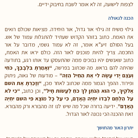
לצפות לישועה, זה לא אומר לשבת בחיבוק ידיים.
הכנה לגאולה
גילוי משיח זה גילוי אור גדול, אור היחידה. מציאות שכולם רואים
את האמת. כתוב בזוהר הקדוש שעתיד להתגלות עמוד של אש.
בעל הסולם זיע”א אומר, זה לא עמוד גשמי, מדובר על אור
החכמה. צריך להיות מוכנים לאור הזה. כולם יראו את האמת,
כתוב שאנשים יהיו נבוכים ממה שהתעסקו עד אותו רגע, בתודעה
שהיתה להם בראש. מה שכתוב בפרשה,
“וְאָמַרְתָּ בִּלְבָבֶךָ, כֹּחִי
וְעֹצֶם יָדִי עָשָׂה לִי אֶת הַחַיִל הַזֶּה”
– מודעות של גאוה, ניתוק
ופירוד. ההפך הגמור ממה שכתוב לאחר מכן,
“וְזָכַרְתָּ אֶת השם
אֱלֹקֶיךָ, כִּי הוּא הַנֹּתֵן לְךָ כֹּחַ לַעֲשׂוֹת חָיִל”
, וכן כתוב,
“כִּי לֹא
עַל הַלֶּחֶם לְבַדּוֹ יִחְיֶה הָאָדָם, כִּי עַל כָּל מוֹצָא פִי השם יִחְיֶה
הָאָדָם”
. ידיעה ברורה שכל מה שיש לנו זה מהבורא ורק מהבורא.
זאת ההכנה הכי נכונה לאור הגדול.
יתרון האור מהחושך