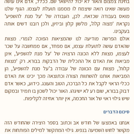
בחינת צמצום והאור לא יכול להישאר שם. ככלל, אדם אינו עושה
מעשה שאינו רואה שיצמח לו מממנו תועלת לעצמו. הגוף שלנו
מואס בעבודה שכזאת. לכן, העבודה של ‘על מנת להשפיע’
נקראת ‘מצוה קלה’, מלשון קלון וביזיון, ולכן רובנו דשים אותה
בעקבינו.
אולם הפרשה מודיעה לנו שהמציאות הפוכה לגמרי. מצוות
שהאדם עושה לתועלת עצמו, אם מפחד, אם ממחשבה על שכר
לעצמו, מצוות ללא הכונה הרצויה של ‘על מנת להשפיע’, אינן
מביאות את האדם אל התכלית של הדבקות בבורא. רק ‘מצוות
קלות’, מצוות עם הכוונה של עבודה ב’על מנת להשפיע’, הן
המביאות אותנו להשתוות הצורה וכתוצאה מכך יכינו את האדם
ככלי הראוי לקבל את כל הברכה, הטוב והעונג. כידוע, כאשר אדם
דבוק בבורא, שום רע לא ישיגהו. האור יכול לשכון בו תמיד ובמקום
שיש גילוי ראוי של אור החכמה, אין יותר אחיזה לקליפות.
סיכום הדברים
אנחנו באמצעו של חודש אב וכתוב בספר היצירה שהחודש הזה
מקושר לחוש השמיעה בנפש. גילוי המתקשר למילים הפותחות את