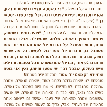
הדעת. אנו רואים, עד כמה חשוב להיות מחוברים לתכלית.
כתוב בנביא על הגאולה,
“כִּי בְשִׂמְחָה תֵצֵאוּ וּבְשָׁלוֹם תּוּבָלוּן,
הֶהָרִים וְהַגְּבָעוֹת יִפְצְחוּ לִפְנֵיכֶם רִנָּה, וְכָל עֲצֵי הַשָּׂדֶה יִמְחֲאוּ
כָף”
(ישעיהו נ”ה י”ב). באמצעות השמחה יוצאים מכל הצרות.
כשאדם שמח זה פותח את הלב ונותן לו כוחות להתמודד עם כל
הבא עליו. על זה אומר ה’בעל שם טוב’,
“ויהיה תמיד בשמחה,
ויחשוב ויאמין באמונה שלמה שהשכינה אצלו ושומרת
אותו, והוא מסתכל על הבורא ית’ שמו והבורא ית’ שמו
מסתכל בו, והבורא ית’ שמו יכול לעשות כל מה שהוא
רוצה, אם הוא רוצה מחריב כל העולמות ברגע אחד, ובורא
אותם ברגע אחד, ובו ית’ שמו מושרשים כל הטובות והדינים
שיש בעולם, שבכל דבר יש שפעו וחיותו, ואין אני בוטח
ומתיירא רק ממנו ית’ שמו”
. מכל זה יהיה בשמחה!
מובטחת לנו שמחה גדולה בקרוב מאוד, שמחת הגאולה, שמחה
שהולכת ומתגברת ולא נחלשת. מי שחי היום באמונה של גאולה,
כאילו כבר נגאל, הוא כבר חי מאורות של הגאולה. יש אנשים
ששואבים שמחה מהאורות של העבר ואפשר גם לשאוב אותה
מהאורות של העתיד. אבל, צריך גם לעשות מעשים של גאולה.