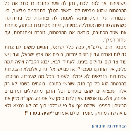
נישואיהם. אך לפני לכתו, נתן לה שטר כתובה בו כתב את כל
ההבטחות שהוא מבטיח לה. כאשר המלך התמהמה מלשוב, היו
שכנותיה של המטרוניתא לועגות לה וצוחקות על בדידותה.
כשהיתה מרגישה אומללה במיוחד, היתה מסתגרת בביתה, פותחת
את שטר הכתובה, קוראת את ההבטחות, זוכרת ומתנחמת, עד
שחזר המלך.
מסביר הרב שליט”א, ככה כלל ישראל, הגויים עושים לנו צרות
גדולות ואנחנו עדיין רוצים יהדות, רוצים את ארץ ישראל, ועדין יש
עוד צדיקים גדולים בינינו. לעתיד לבא, יבוא הקב”ה ויהיה תמה
עלינו, איך החזקנו מעמד?! אז עם ישראל יגידו, אלמלא ההבטחות
שכתובות בנביאים לא יכולנו לעמוד בכל מה שעברנו. הביטחון
בהבטחה הוא כל כך חזק ושורשי בתוכנו. בוטחים בשם! לא רק
אלה שמצהירים שהם בוטחים וכל הזמן מתפללים ומדברים
אמונה, אלא גם אנשים שאין להם סימן של אמונה. הקב”ה מזין את
הביטחון הפנימי שלהם אף על פי שכלפי חוץ זה לא נמצא ולא
נראה שזה מחזיק מעמד. כולם אומרים
“יהיה בסדר”!
הבחירה בין טוב ורע