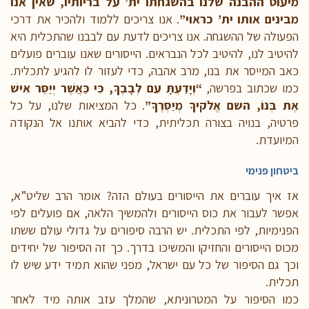
מיעוט ההבנה שלנו בהשגחתו ית’ על בריותיו, שאין אנו
מבינים אותו ית’ כראוי”
. אנו צריכים ללמוד ולהכיר את דרכי
הפעולה של ההשגחה. אנו צריכים לדעת עם לבבנו שהתכלית היא
להיטיב לנו, להיטיב לכל הנבראים. הייסורים שאנו עוברים פועלים
כאב המייסר את בנו, מרב אהבה, כדי לעזור לו להגיע לתכלית.
כמו שכתוב בפרשה,
“וְיָדַעְתָּ עִם לְבָבֶךָ, כִּי כַּאֲשֶׁר יְיַסֵּר אִישׁ
אֶת בְּנוֹ, השם אֱלֹקיךָ מְיַסְּרֶךָּ”
. כל המציאות שלנו, על כל
פרטיה, בנויה בצורה תכליתית, כדי להביא אותנו אל הנקודה
המיועדת.
ביטחון פנימי
אז איך עוברים את הייסורים בעולם הזה? אומר הרב שליט”א,
אפשר לעבור את כוס הייסורים ולהמשיך הלאה, אם פועלים לפי
הפנימיות, לפי התכלית. יש הרבה סיפורים על גדולי עולם ששתו
מכוס הייסורים והחזיקו והמשיכו בדרך. כך זה הסיפור של יחידים
וכך גם הסיפור של כל עם ישראל, מפני שהוא תמיד ידע שיש לו
תכלית.
כמו הסיפור על המטרוניתא, שהמלך עזב אותה מיד לאחר