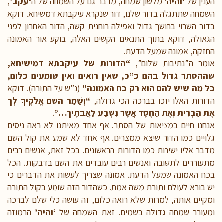
הענין של
‘והיה’
מלשון שמחה, מדבר גם על השמחה של ה
‘עקב’
,
השמחה שתתגלה בדור שלנו, דור שנקרא עיקבתא דמשיחא. דוקא
בדור השרוי בחושך גדול ואפילה רוחנית קשה, הדור האחרון לפני
הגאולה, דוקא בתוך התנאים הקשים האלה, בוקע אור האמונה
החזקה, אמונה שמעל הדעת.
אומר ה”נתיבות שלום”,
“הדורות של עיקבתא דמישיחא,
שההסתר גדול בהם כ”כ, שאין רואים ואין שומעים כלום,
כל מה שיש להם הוא רק כח האמונה”
(נ”ש על התורה). דוקא
הדורות האלו יזכו בברכה הכי גדולה,
“וְשָׁמַר השם אֱלֹקֶיךָ לְךָ
אֶת הַבְּרִית וְאֶת הַחֶסֶד אֲשֶׁר נִשְׁבַּע לַאֲבֹתֶיךָ…”
.
אנחנו חיים במציאות של הסתר. אף אחד מאיתנו לא ראה ניסים
גלויים כמו הדור שיצא ממצרים. אף אחד לא שמע את קול השם
מדבר אליו ישירות כמו הדורות הראשונים. בכל זאת, אנשים רבים
מתעוררים לתשובה ואנשים רבים עובדים את השם בדבקות. הכל
בכח האמונה שמעל הדעת. אמונה שצריך לעשות את הדברים כי
יש בורא לעולם ותורת משה אמת. כשהדור הזה שומע בקול התורה
ומקיים אותה, למרות שלא רואה כלום, זה עושה כלי שלם לברכה
ומעורר שמחה גדולה בשמים. זאת השמחה של
‘והיה’
הרמוזה