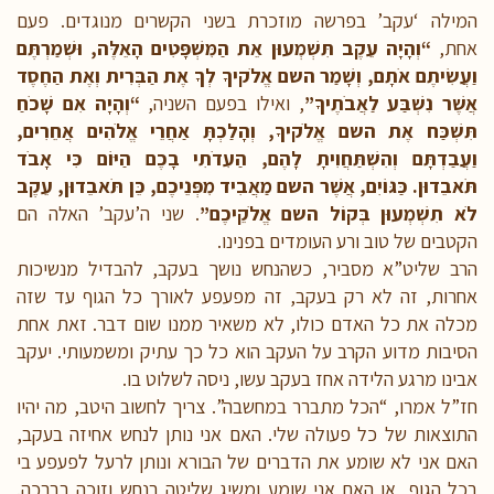
המילה ‘עקב’ בפרשה מוזכרת בשני הקשרים מנוגדים. פעם
אחת,
“וְהָיָה עֵקֶב תִּשְׁמְעוּן אֵת הַמִּשְׁפָּטִים הָאֵלֶּה, וּשְׁמַרְתֶּם
וַעֲשִׂיתֶם אֹתָם, וְשָׁמַר השם אֱלֹקיךָ לְךָ אֶת הַבְּרִית וְאֶת הַחֶסֶד
אֲשֶׁר נִשְׁבַּע לַאֲבֹתֶיךָ”
, ואילו בפעם השניה,
“וְהָיָה אִם שָׁכֹחַ
תִּשְׁכַּח אֶת השם אֱלֹקיךָ, וְהָלַכְתָּ אַחֲרֵי אֱלֹהִים אֲחֵרִים,
וַעֲבַדְתָּם וְהִשְׁתַּחֲוִיתָ לָהֶם, הַעִדֹתִי בָכֶם הַיּוֹם כִּי אָבֹד
תֹּאבֵדוּן. כַּגּוֹיִם, אֲשֶׁר השם מַאֲבִיד מִפְּנֵיכֶם, כֵּן תֹּאבֵדוּן, עֵקֶב
לֹא תִשְׁמְעוּן בְּקוֹל השם אֱלֹקֵיכֶם”
. שני ה’עקב’ האלה הם
הקטבים של טוב ורע העומדים בפנינו.
הרב שליט”א מסביר, כשהנחש נושך בעקב, להבדיל מנשיכות
אחרות, זה לא רק בעקב, זה מפעפע לאורך כל הגוף עד שזה
מכלה את כל האדם כולו, לא משאיר ממנו שום דבר. זאת אחת
הסיבות מדוע הקרב על העקב הוא כל כך עתיק ומשמעותי. יעקב
אבינו מרגע הלידה אחז בעקב עשו, ניסה לשלוט בו.
חז”ל אמרו, “הכל מתברר במחשבה”. צריך לחשוב היטב, מה יהיו
התוצאות של כל פעולה שלי. האם אני נותן לנחש אחיזה בעקב,
האם אני לא שומע את הדברים של הבורא ונותן לרעל לפעפע בי
בכל הגוף, או האם אני שומע ומשיג שליטה בנחש וזוכה בברכה.